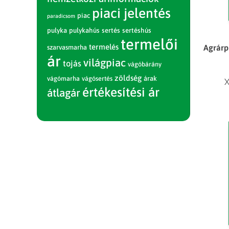
piaci jelentés
piac
paradicsom
pulyka
pulykahús
sertés
sertéshús
termelői
termelés
Agrárpi
szarvasmarha
ár
világpiac
tojás
vágóbárány
zöldség
vágómarha
vágósertés
árak
X
értékesítési ár
átlagár