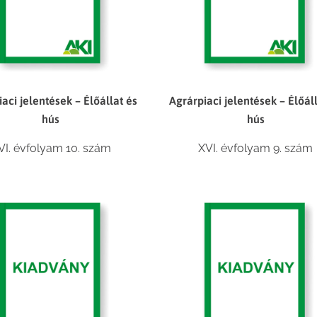
aci jelentések – Élőállat és
Agrárpiaci jelentések – Élőál
hús
hús
VI. évfolyam 10. szám
XVI. évfolyam 9. szám