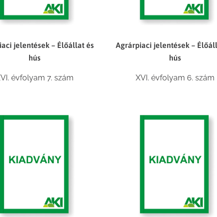
aci jelentések – Élőállat és
Agrárpiaci jelentések – Élőál
hús
hús
VI. évfolyam 7. szám
XVI. évfolyam 6. szám