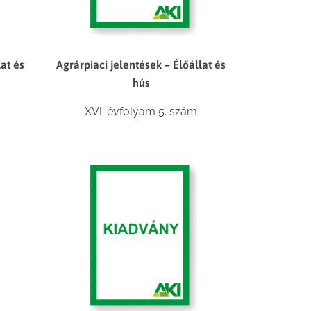
lat és
Agrárpiaci jelentések – Élőállat és
hús
XVI. évfolyam 5. szám