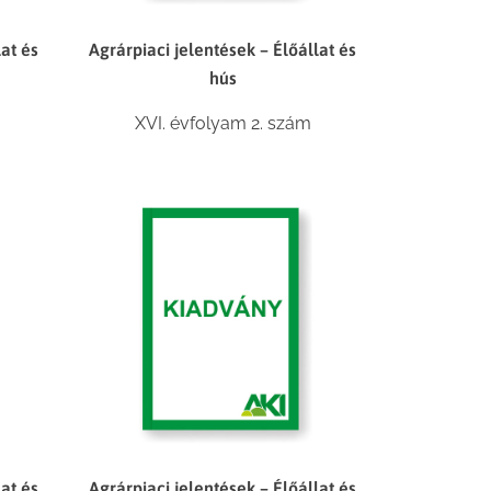
lat és
Agrárpiaci jelentések – Élőállat és
hús
XVI. évfolyam 2. szám
lat és
Agrárpiaci jelentések – Élőállat és