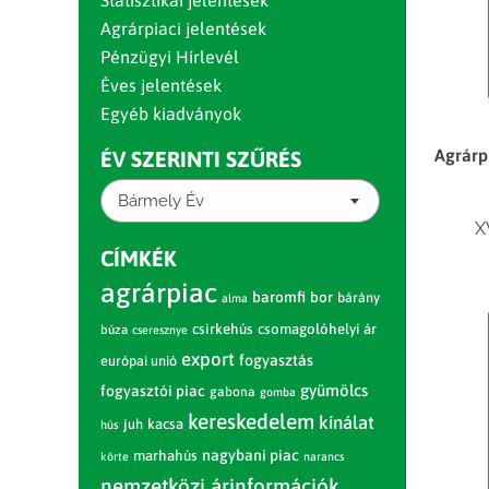
Statisztikai jelentések
Agrárpiaci jelentések
Pénzügyi Hírlevél
Éves jelentések
Egyéb kiadványok
Agrárpi
ÉV SZERINTI SZŰRÉS
Bármely Év
X
CÍMKÉK
agrárpiac
baromfi
bor
bárány
alma
csirkehús
csomagolóhelyi ár
búza
cseresznye
export
fogyasztás
európai unió
gyümölcs
fogyasztói piac
gabona
gomba
kereskedelem
kínálat
juh
kacsa
hús
nagybani piac
marhahús
körte
narancs
nemzetközi árinformációk