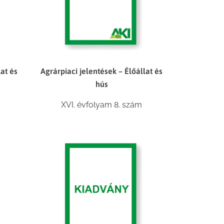
lat és
Agrárpiaci jelentések – Élőállat és
hús
XVI. évfolyam 8. szám