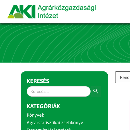
KERESÉS
Search Button
Search
for:
KATEGÓRIÁK
Könyvek
Agrárstatisztikai zsebkönyv