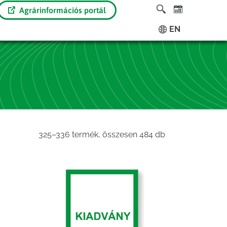
Agrárinformációs portál
EN
Sorted
325–336 termék, összesen 484 db
by
latest