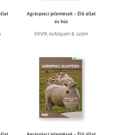
llat
Agrárpiaci jelentések – Élő állat
és hús
m
XXVIII. évfolyam 8. szám
llat
Agrárpiaci jelentések – Élő állat