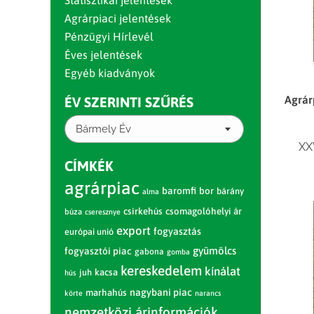
Statisztikai jelentések
Agrárpiaci jelentések
Pénzügyi Hírlevél
Éves jelentések
Egyéb kiadványok
Agrárp
ÉV SZERINTI SZŰRÉS
Bármely Év
XX
CÍMKÉK
agrárpiac
baromfi
bor
bárány
alma
csirkehús
csomagolóhelyi ár
búza
cseresznye
export
fogyasztás
európai unió
gyümölcs
fogyasztói piac
gabona
gomba
kereskedelem
kínálat
juh
kacsa
hús
nagybani piac
marhahús
körte
narancs
nemzetközi árinformációk