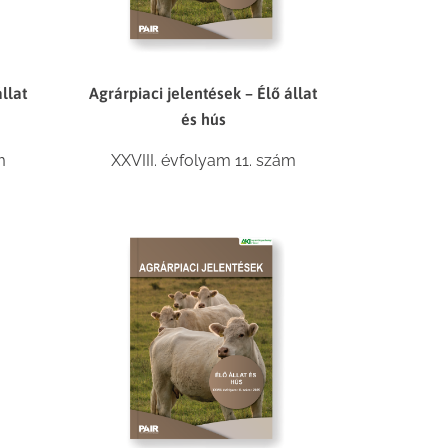
llat
Agrárpiaci jelentések – Élő állat
és hús
m
XXVIII. évfolyam 11. szám