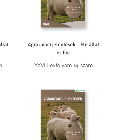
llat
Agrárpiaci jelentések – Élő állat
és hús
m
XXVIII. évfolyam 14. szám