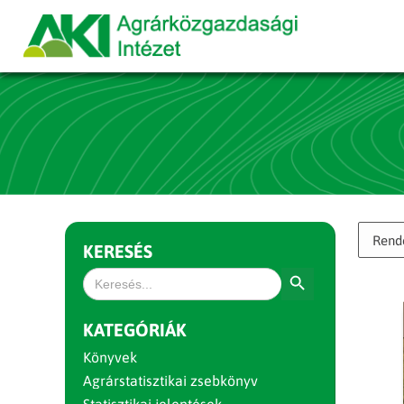
KERESÉS
Search Button
Search
for:
KATEGÓRIÁK
Könyvek
Agrárstatisztikai zsebkönyv