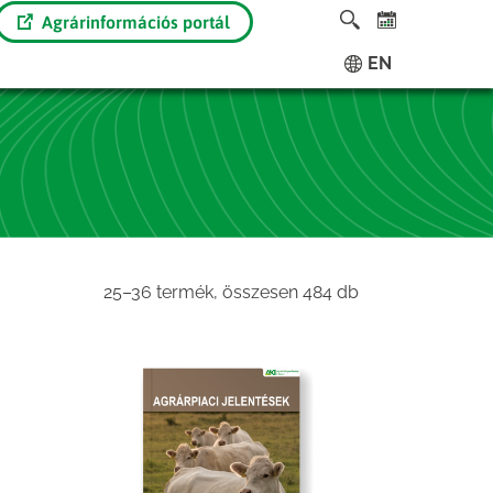
Agrárinformációs portál
EN
Sorted
25–36 termék, összesen 484 db
by
latest