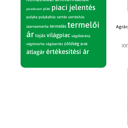
piaci jelentés
piac
paradicsom
pulyka
pulykahús
sertés
sertéshús
termelői
termelés
Agrárp
szarvasmarha
ár
világpiac
tojás
vágóbárány
zöldség
vágómarha
vágósertés
árak
XX
értékesítési ár
átlagár