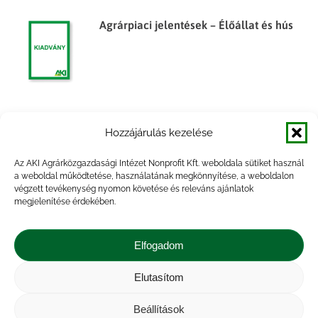
Agrárpiaci jelentések – Élőállat és hús
Egyes élelmiszeripari termékek
Hozzájárulás kezelése
árumérlege, 2014. év
Az AKI Agrárközgazdasági Intézet Nonprofit Kft. weboldala sütiket használ
a weboldal működtetése, használatának megkönnyítése, a weboldalon
végzett tevékenység nyomon követése és releváns ajánlatok
megjelenítése érdekében.
Egyes élelmiszeripari termékek
árumérlege, 2014. félév
Elfogadom
Elutasítom
Beállítások