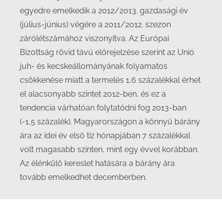
egyedre emelkedik a 2012/2013. gazdasági év
(július-június) végére a 2011/2012. szezon
zárólétszámához viszonyítva. Az Európai
Bizottság rövid távú előrejelzése szerint az Unió
juh- és kecskeállományának folyamatos
csökkenése miatt a termelés 1,6 százalékkal érhet
el alacsonyabb szintet 2012-ben, és ez a
tendencia várhatóan folytatódni fog 2013-ban
(-1,5 százalék). Magyarországon a könnyű bárány
ára az idei év első tíz hónapjában 7 százalékkal
volt magasabb szinten, mint egy évvel korábban.
Az élénkülő kereslet hatására a bárány ára
tovább emelkedhet decemberben.