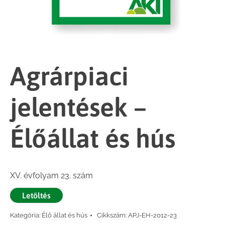
Agrárpiaci
jelentések –
Élőállat és hús
XV. évfolyam 23. szám
Letöltés
Kategória:
Élő állat és hús
Cikkszám:
APJ-EH-2012-23