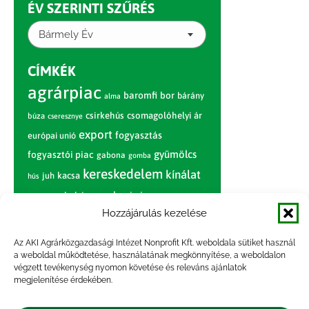
ÉV SZERINTI SZŰRÉS
Bármely Év
CÍMKÉK
agrárpiac
baromfi
bor
bárány
alma
csirkehús
csomagolóhelyi ár
búza
cseresznye
export
fogyasztás
európai unió
gyümölcs
fogyasztói piac
gabona
gomba
kereskedelem
kínálat
juh
kacsa
hús
nagybani piac
marhahús
körte
narancs
nemzetközi árinformációk
Hozzájárulás kezelése
piaci jelentés
piac
paradicsom
Az AKI Agrárközgazdasági Intézet Nonprofit Kft. weboldala sütiket használ
a weboldal működtetése, használatának megkönnyítése, a weboldalon
pulyka
pulykahús
sertés
sertéshús
végzett tevékenység nyomon követése és releváns ajánlatok
termelői
termelés
megjelenítése érdekében.
szarvasmarha
ár
világpiac
tojás
vágóbárány