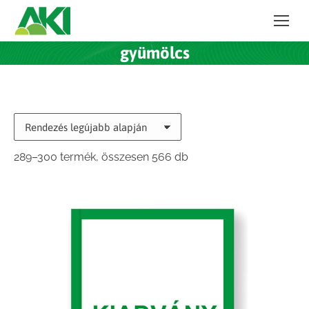
gyümölcs
Sorted
289–300 termék, összesen 566 db
by
latest