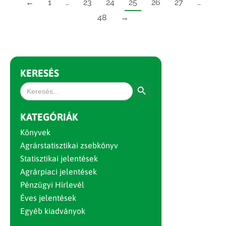
←
1
…
23
24
25
26
27
…
48
→
KERESÉS
Search Button
Search
for:
KATEGÓRIÁK
Könyvek
Agrárstatisztikai zsebkönyv
Statisztikai jelentések
Agrárpiaci jelentések
Pénzügyi Hírlevél
Éves jelentések
Egyéb kiadványok