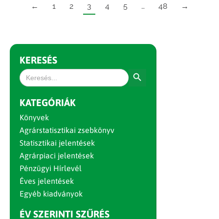
←
1
2
3
4
5
…
48
→
KERESÉS
Search Button
Search
for:
KATEGÓRIÁK
Könyvek
Agrárstatisztikai zsebkönyv
Statisztikai jelentések
Agrárpiaci jelentések
Pénzügyi Hírlevél
Éves jelentések
Egyéb kiadványok
ÉV SZERINTI SZŰRÉS