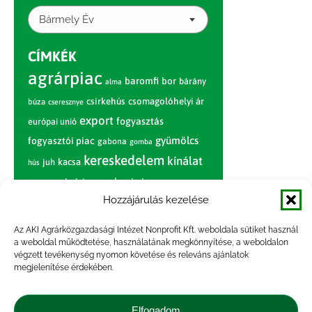
Bármely Év
CÍMKÉK
agrárpiac
baromfi
bor
bárány
alma
csirkehús
csomagolóhelyi ár
búza
cseresznye
export
fogyasztás
európai unió
gyümölcs
fogyasztói piac
gabona
gomba
kereskedelem
kínálat
juh
kacsa
hús
nagybani piac
marhahús
körte
narancs
nemzetközi árinformációk
Hozzájárulás kezelése
piaci jelentés
piac
paradicsom
Az AKI Agrárközgazdasági Intézet Nonprofit Kft. weboldala sütiket használ
a weboldal működtetése, használatának megkönnyítése, a weboldalon
pulyka
pulykahús
sertés
sertéshús
végzett tevékenység nyomon követése és releváns ajánlatok
termelői
termelés
megjelenítése érdekében.
szarvasmarha
ár
világpiac
tojás
vágóbárány
zöldség
Elfogadom
vágómarha
vágósertés
árak