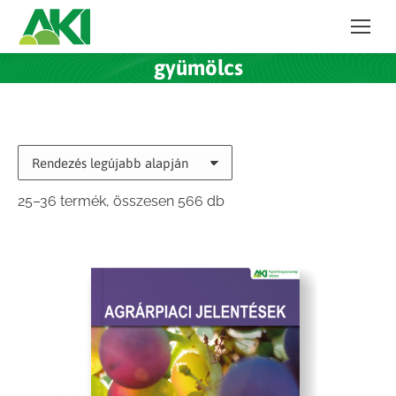
gyümölcs
Sorted
25–36 termék, összesen 566 db
by
latest