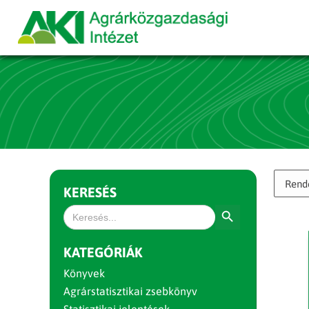
KERESÉS
Search Button
Search
for:
KATEGÓRIÁK
Könyvek
Agrárstatisztikai zsebkönyv