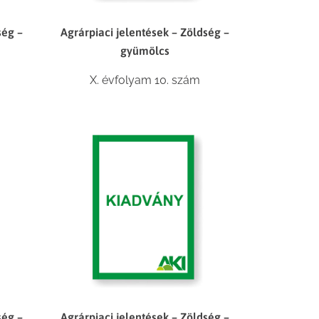
ség –
Agrárpiaci jelentések – Zöldség –
gyümölcs
X. évfolyam 10. szám
ség –
Agrárpiaci jelentések – Zöldség –