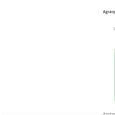
Agrárp
Agrárp