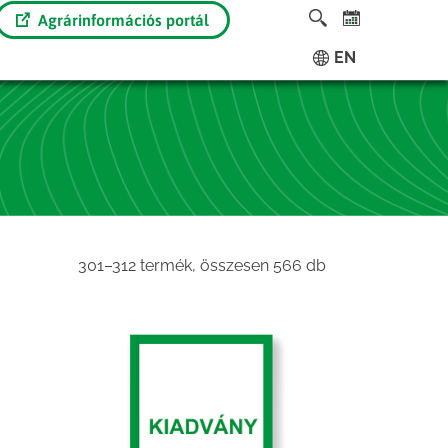
Agrárinformációs portál
EN
Sorted
301–312 termék, összesen 566 db
by
latest