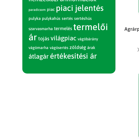
piaci jelentés
piac
paradicsom
pulyka
pulykahús
sertés
sertéshús
termelői
termelés
Agrárp
szarvasmarha
ár
világpiac
tojás
vágóbárány
zöldség
vágómarha
vágósertés
árak
értékesítési ár
átlagár