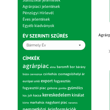
Statisztikai jelentések
Agrárpiaci jelentések
Pénzügyi Hírlevél
Éves jelentések
Egyéb kiadványok
Agrárp
ÉV SZERINTI SZŰRÉS
Bármely Év
CÍMKÉK
agrárpiac
baromfi
bor
bárány
alma
csirkehús
csomagolóhelyi ár
búza
cseresznye
export
fogyasztás
európai unió
gyümölcs
fogyasztói piac
gabona
gomba
kereskedelem
kínálat
juh
kacsa
hús
nagybani piac
marhahús
körte
narancs
nemzetközi árinformációk