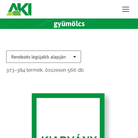
gyümölcs
Sorted
373–384 termék, összesen 566 db
by
latest