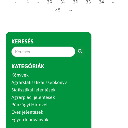
←
1
…
30
31
32
33
34
…
48
→
KERESÉS
Search Button
Search
for:
KATEGÓRIÁK
Könyvek
Agrárstatisztikai zsebkönyv
Statisztikai jelentések
Agrárpiaci jelentések
Pénzügyi Hírlevél
Éves jelentések
Egyéb kiadványok