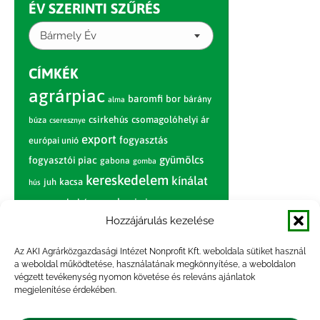
ÉV SZERINTI SZŰRÉS
Bármely Év
CÍMKÉK
agrárpiac
baromfi
bor
bárány
alma
csirkehús
csomagolóhelyi ár
búza
cseresznye
export
fogyasztás
európai unió
gyümölcs
fogyasztói piac
gabona
gomba
kereskedelem
kínálat
juh
kacsa
hús
nagybani piac
marhahús
körte
narancs
nemzetközi árinformációk
Hozzájárulás kezelése
piaci jelentés
piac
paradicsom
Az AKI Agrárközgazdasági Intézet Nonprofit Kft. weboldala sütiket használ
a weboldal működtetése, használatának megkönnyítése, a weboldalon
pulyka
pulykahús
sertés
sertéshús
végzett tevékenység nyomon követése és releváns ajánlatok
termelői
termelés
megjelenítése érdekében.
szarvasmarha
ár
világpiac
tojás
vágóbárány