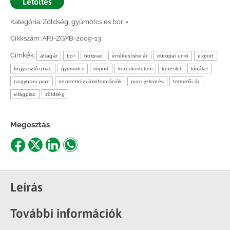
Letöltés
Kategória:
Zöldség, gyümölcs és bor
Cikkszám:
APJ-ZGYB-2009-13
Címkék:
átlagár
bor
borpiac
értékesítési ár
európai unió
export
fogyasztói piac
gyümölcs
import
kereskedelem
kereslet
kínálat
nagybani piac
nemzetközi árinformációk
piaci jelentés
termelői ár
világpiac
zöldség
Megosztás
Share
Share
Share
Share
on
on
on
on
Facebook
X
LinkedIn
WhatsApp
Leírás
További információk