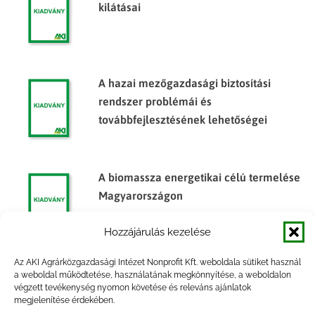
kilátásai
A hazai mezőgazdasági biztosítási
rendszer problémái és
továbbfejlesztésének lehetőségei
A biomassza energetikai célú termelése
Magyarországon
Hozzájárulás kezelése
Az AKI Agrárközgazdasági Intézet Nonprofit Kft. weboldala sütiket használ
Az EU iskolatej- és iskolagyümölcs
a weboldal működtetése, használatának megkönnyítése, a weboldalon
végzett tevékenység nyomon követése és releváns ajánlatok
programjának magyarországi
megjelenítése érdekében.
tapasztalatai