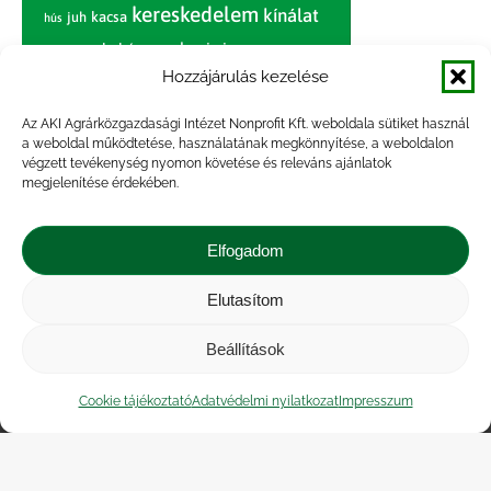
kereskedelem
kínálat
juh
kacsa
hús
nagybani piac
marhahús
körte
narancs
nemzetközi árinformációk
Hozzájárulás kezelése
piaci jelentés
piac
paradicsom
Az AKI Agrárközgazdasági Intézet Nonprofit Kft. weboldala sütiket használ
a weboldal működtetése, használatának megkönnyítése, a weboldalon
pulyka
pulykahús
sertés
sertéshús
végzett tevékenység nyomon követése és releváns ajánlatok
termelői
termelés
megjelenítése érdekében.
szarvasmarha
ár
világpiac
tojás
vágóbárány
zöldség
Elfogadom
vágómarha
vágósertés
árak
értékesítési ár
átlagár
Elutasítom
Beállítások
Impresszum
|
Kapcsolat
|
Jogi nyilatkozat
|
Közérdekű adatok
|
Adatvédelmi nyilatkozat
|
Cookie tájékoztató
Adatvédelmi nyilatkozat
Impresszum
Akadálymentesítési nyilatkozat
|
Cookie
tájékoztató