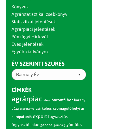
Könyvek
Agrárstatisztikai zsebkönyv
Statisztikai jelentések
Agrárpiaci jelentések
Pénzügyi Hírlevél
Éves jelentések
Egyéb kiadványok
ÉV SZERINTI SZŰRÉS
Bármely Év
CÍMKÉK
agrárpiac
baromfi
bor
bárány
alma
csirkehús
csomagolóhelyi ár
búza
cseresznye
export
fogyasztás
európai unió
gyümölcs
fogyasztói piac
gabona
gomba