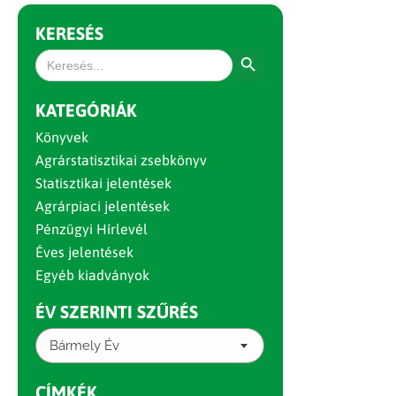
KERESÉS
Search Button
Search
for:
KATEGÓRIÁK
Könyvek
Agrárstatisztikai zsebkönyv
Statisztikai jelentések
Agrárpiaci jelentések
Pénzügyi Hírlevél
Éves jelentések
Egyéb kiadványok
ÉV SZERINTI SZŰRÉS
Bármely Év
CÍMKÉK