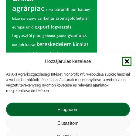
agrárpiac
baromfi
bor
bárány
alma
csirkehús
csomagolóhelyi ár
búza
cseresznye
export
fogyasztás
európai unió
gyümölcs
fogyasztói piac
gabona
gomba
kereskedelem
kínálat
juh
kacsa
hús
nagybani piac
marhahús
körte
narancs
nemzetközi árinformációk
Hozzájárulás kezelése
piaci jelentés
piac
paradicsom
Az AKI Agrárközgazdasági Intézet Nonprofit Kft. weboldala sütiket használ
a weboldal működtetése, használatának megkönnyítése, a weboldalon
pulyka
pulykahús
sertés
sertéshús
végzett tevékenység nyomon követése és releváns ajánlatok
termelői
termelés
megjelenítése érdekében.
szarvasmarha
ár
világpiac
tojás
vágóbárány
zöldség
Elfogadom
vágómarha
vágósertés
árak
értékesítési ár
átlagár
Elutasítom