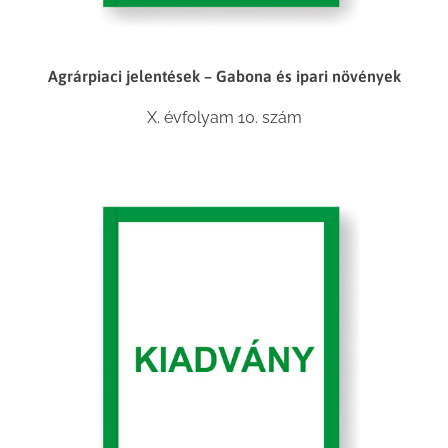
Agrárpiaci jelentések – Gabona és ipari növények
X. évfolyam 10. szám