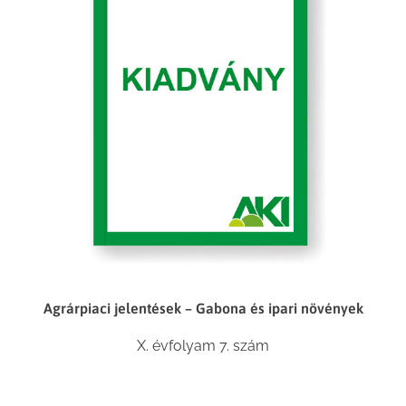
Agrárpiaci jelentések – Gabona és ipari növények
X. évfolyam 7. szám