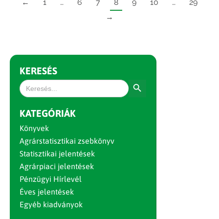
←
1
…
6
7
8
9
10
…
29
→
KERESÉS
Search Button
Search
for:
KATEGÓRIÁK
Könyvek
Agrárstatisztikai zsebkönyv
Statisztikai jelentések
Agrárpiaci jelentések
Pénzügyi Hírlevél
Éves jelentések
Egyéb kiadványok