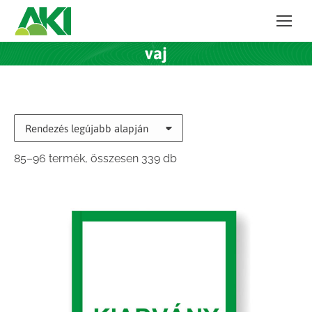
vaj
Sorted
85–96 termék, összesen 339 db
by
latest