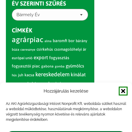
ÉV SZERINTI SZŰRÉS
Bármely Év
CÍMKÉK
agrárpiac
baromfi
bor
bárány
alma
csirkehús
csomagolóhelyi ár
búza
cseresznye
export
fogyasztás
európai unió
gyümölcs
fogyasztói piac
gabona
gomba
kereskedelem
kínálat
juh
kacsa
hús
nagybani piac
marhahús
körte
narancs
nemzetközi árinformációk
Hozzájárulás kezelése
piaci jelentés
piac
paradicsom
Az AKI Agrárközgazdasági Intézet Nonprofit Kft. weboldala sütiket használ
a weboldal működtetése, használatának megkönnyítése, a weboldalon
pulyka
pulykahús
sertés
sertéshús
végzett tevékenység nyomon követése és releváns ajánlatok
termelői
termelés
megjelenítése érdekében.
szarvasmarha
ár
világpiac
tojás
vágóbárány