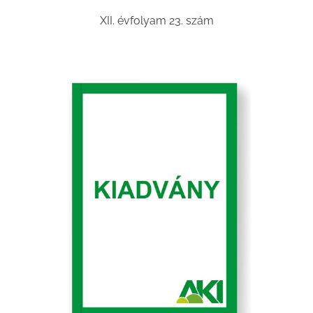
XII. évfolyam 23. szám