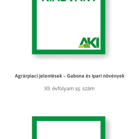
Agrárpiaci jelentések – Gabona és ipari növények
XII. évfolyam 15. szám