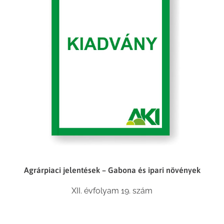
Agrárpiaci jelentések – Gabona és ipari növények
XII. évfolyam 19. szám