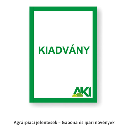
Agrárpiaci jelentések – Gabona és ipari növények