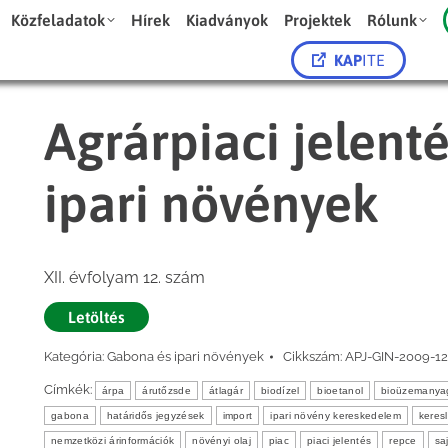
Közfeladatok
Hírek
Kiadványok
Projektek
Rólunk
KAP
ITE
Agrárpiaci jelent
ipari növények
XII. évfolyam 12. szám
Letöltés
Kategória:
Gabona és ipari növények
Cikkszám:
APJ-GIN-2009-12
Címkék:
árpa
árutőzsde
átlagár
biodízel
bioetanol
bioüzemanya
gabona
határidős jegyzések
import
ipari növény kereskedelem
keresl
nemzetközi árinformációk
növényi olaj
piac
piaci jelentés
repce
saj