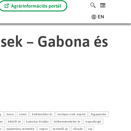
Agrárinformációs portál
EN
ések – Gabona és
g
búza
cukor
értékesítési ár
európai unió export
fogyasztás
et
kikötői ár
kukorica kínálat
külkereskedelmi ár
napraforgó
t
takarmány termelés
tejpor
termelői ár
tőzsde
vaj