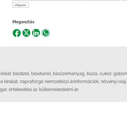
világpiac
Megosztás
Share
Share
Share
Share
on
on
on
on
Facebook
X
LinkedIn
WhatsApp
kat: biodízel, bioetanol, bioüzemanyag, búza, cukor, gabona
ica kínálat, napraforgó nemzetközi árinformációk, növényi olaj
gár, értékesítési ár, külkereskedelmi ár.