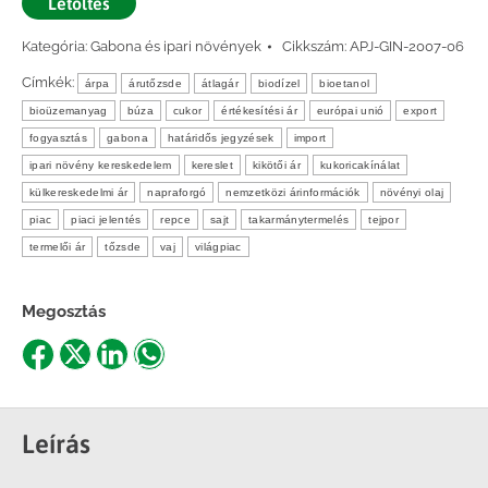
Letöltés
Kategória:
Gabona és ipari növények
Cikkszám:
APJ-GIN-2007-06
Címkék:
árpa
árutőzsde
átlagár
biodízel
bioetanol
bioüzemanyag
búza
cukor
értékesítési ár
európai unió
export
fogyasztás
gabona
határidős jegyzések
import
ipari növény kereskedelem
kereslet
kikötői ár
kukoricakínálat
külkereskedelmi ár
napraforgó
nemzetközi árinformációk
növényi olaj
piac
piaci jelentés
repce
sajt
takarmánytermelés
tejpor
termelői ár
tőzsde
vaj
világpiac
Megosztás
Share
Share
Share
Share
on
on
on
on
Facebook
X
LinkedIn
WhatsApp
Leírás