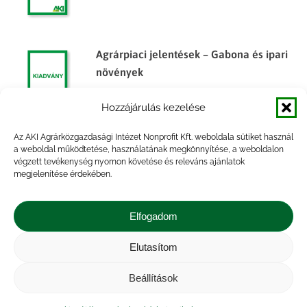
Agrárpiaci jelentések – Gabona és ipari
növények
Hozzájárulás kezelése
Az AKI Agrárközgazdasági Intézet Nonprofit Kft. weboldala sütiket használ
Agrárpiaci jelentések – Gabona és ipari
a weboldal működtetése, használatának megkönnyítése, a weboldalon
végzett tevékenység nyomon követése és releváns ajánlatok
növények
megjelenítése érdekében.
Elfogadom
Elutasítom
Impresszum
|
Kapcsolat
|
Jogi nyilatkozat
|
Közérdekű adatok
|
Adatvédelmi nyilatkozat
|
Beállítások
Akadálymentesítési nyilatkozat
|
Cookie
tájékoztató