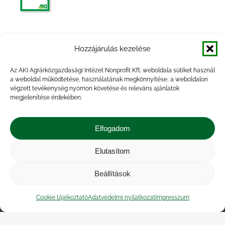
Agrárpiaci jelentések – Gabona és ipari
Hozzájárulás kezelése
növények
Az AKI Agrárközgazdasági Intézet Nonprofit Kft. weboldala sütiket használ
a weboldal működtetése, használatának megkönnyítése, a weboldalon
végzett tevékenység nyomon követése és releváns ajánlatok
megjelenítése érdekében.
Agrárpiaci jelentések – Gabona és ipari
növények
Elfogadom
Elutasítom
Beállítások
Impresszum
|
Kapcsolat
|
Jogi nyilatkozat
|
Közérdekű adatok
|
Adatvédelmi nyilatkozat
|
Cookie tájékoztató
Adatvédelmi nyilatkozat
Impresszum
Akadálymentesítési nyilatkozat
|
Cookie
tájékoztató