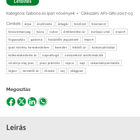
Letöltés
Kategória:
Gabona és ipari növények
Cikkszám:
APJ-GIN-2007-03
Címkék:
árpa
árutőzsde
átlagár
biodízel
bioetanol
bioüzemanyag
búza
cukor
értékesítési ár
európai unió
export
fogyasztás
gabona
határidős jegyzések
import
ipari növény kereskedelem
kereslet
kikötői ár
kukoricakínálat
külkereskedelmi ár
napraforgó
nemzetközi árinformációk
növényi olaj piac
piaci jelentés
repce
sajt
takarmánytermelés
tejpor
termelői ár
tőzsde
vaj
világpiac
Megosztás
Share
Share
Share
Share
on
on
on
on
Facebook
X
LinkedIn
WhatsApp
Leírás