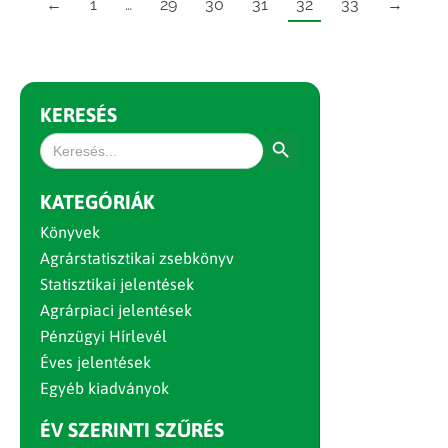
←
1
…
29
30
31
32
33
→
KERESÉS
Search Button
Search
for:
KATEGÓRIÁK
Könyvek
Agrárstatisztikai zsebkönyv
Statisztikai jelentések
Agrárpiaci jelentések
Pénzügyi Hírlevél
Éves jelentések
Egyéb kiadványok
ÉV SZERINTI SZŰRÉS