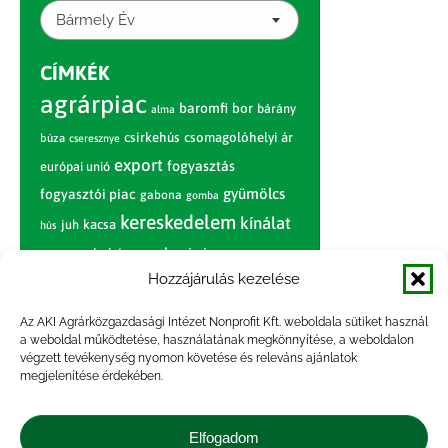
Bármely Év
CÍMKÉK
agrárpiac
baromfi
bor
bárány
alma
csirkehús
csomagolóhelyi ár
búza
cseresznye
export
fogyasztás
európai unió
gyümölcs
fogyasztói piac
gabona
gomba
kereskedelem
kínálat
juh
kacsa
hús
nagybani piac
marhahús
körte
narancs
nemzetközi árinformációk
Hozzájárulás kezelése
piaci jelentés
piac
paradicsom
Az AKI Agrárközgazdasági Intézet Nonprofit Kft. weboldala sütiket használ
a weboldal működtetése, használatának megkönnyítése, a weboldalon
pulyka
pulykahús
sertés
sertéshús
végzett tevékenység nyomon követése és releváns ajánlatok
termelői
termelés
megjelenítése érdekében.
szarvasmarha
ár
világpiac
tojás
vágóbárány
zöldség
Elfogadom
vágómarha
vágósertés
árak