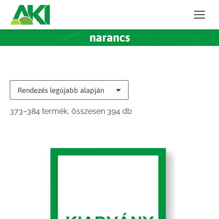
narancs
Sorted
373–384 termék, összesen 394 db
by
latest