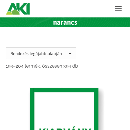
narancs
Sorted
193–204 termék, összesen 394 db
by
latest