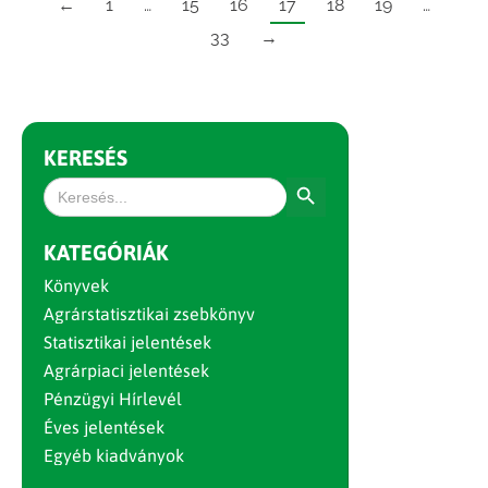
←
1
…
15
16
17
18
19
…
33
→
KERESÉS
Search Button
Search
for:
KATEGÓRIÁK
Könyvek
Agrárstatisztikai zsebkönyv
Statisztikai jelentések
Agrárpiaci jelentések
Pénzügyi Hírlevél
Éves jelentések
Egyéb kiadványok