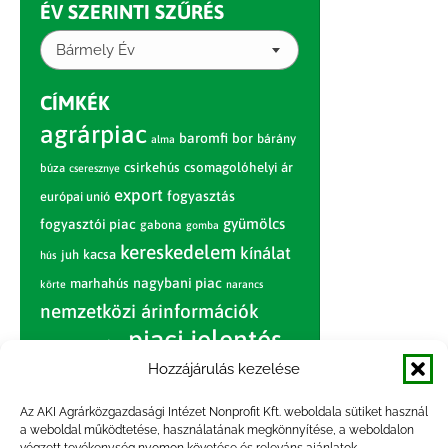
ÉV SZERINTI SZŰRÉS
Bármely Év
CÍMKÉK
agrárpiac
baromfi
bor
bárány
alma
csirkehús
csomagolóhelyi ár
búza
cseresznye
export
fogyasztás
európai unió
gyümölcs
fogyasztói piac
gabona
gomba
kereskedelem
kínálat
juh
kacsa
hús
nagybani piac
marhahús
körte
narancs
nemzetközi árinformációk
piaci jelentés
piac
paradicsom
Hozzájárulás kezelése
pulyka
pulykahús
sertés
sertéshús
termelői
termelés
szarvasmarha
Az AKI Agrárközgazdasági Intézet Nonprofit Kft. weboldala sütiket használ
ár
a weboldal működtetése, használatának megkönnyítése, a weboldalon
világpiac
tojás
vágóbárány