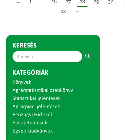
←
1
…
26
27
28
29
30
…
33
→
KERESÉS
Search Button
Search
for:
KATEGÓRIÁK
Könyvek
Agrárstatisztikai zsebkönyv
Statisztikai jelentések
Agrárpiaci jelentések
Pénzügyi Hírlevél
Éves jelentések
Egyéb kiadványok