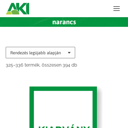
narancs
Sorted
325–336 termék, összesen 394 db
by
latest