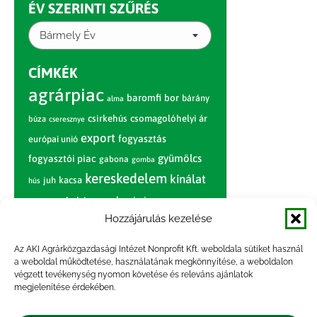
ÉV SZERINTI SZŰRÉS
Bármely Év
CÍMKÉK
agrárpiac
baromfi
bor
bárány
alma
csirkehús
csomagolóhelyi ár
búza
cseresznye
export
fogyasztás
európai unió
gyümölcs
fogyasztói piac
gabona
gomba
kereskedelem
kínálat
juh
kacsa
hús
nagybani piac
marhahús
körte
narancs
nemzetközi árinformációk
Hozzájárulás kezelése
piaci jelentés
piac
paradicsom
Az AKI Agrárközgazdasági Intézet Nonprofit Kft. weboldala sütiket használ
a weboldal működtetése, használatának megkönnyítése, a weboldalon
pulyka
pulykahús
sertés
sertéshús
végzett tevékenység nyomon követése és releváns ajánlatok
termelői
termelés
megjelenítése érdekében.
szarvasmarha
ár
világpiac
tojás
vágóbárány