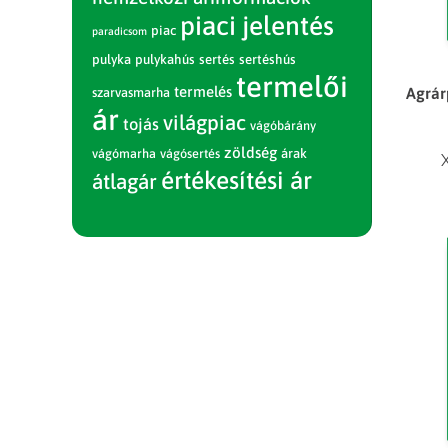
piaci jelentés
piac
paradicsom
pulyka
pulykahús
sertés
sertéshús
termelői
termelés
Agrár
szarvasmarha
ár
világpiac
tojás
vágóbárány
zöldség
vágómarha
vágósertés
árak
értékesítési ár
átlagár