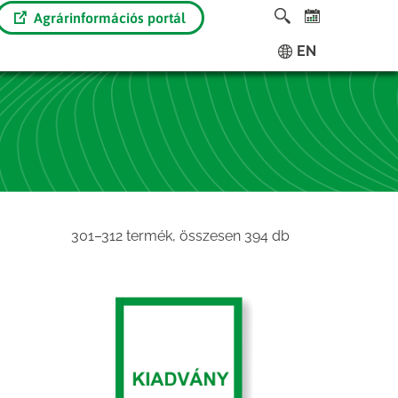
Agrárinformációs portál
EN
Sorted
301–312 termék, összesen 394 db
by
latest