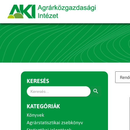
KERESÉS
Search Button
Search
for:
KATEGÓRIÁK
Könyvek
Agrárstatisztikai zsebkönyv