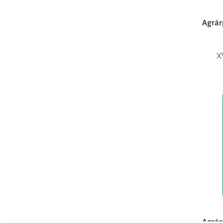
Agrár
X
Agrár