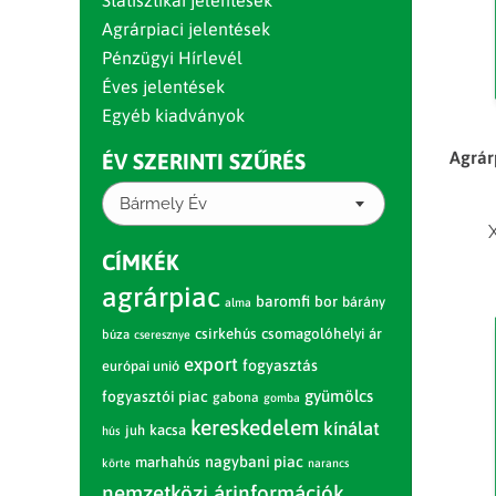
Statisztikai jelentések
Agrárpiaci jelentések
Pénzügyi Hírlevél
Éves jelentések
Egyéb kiadványok
Agrár
ÉV SZERINTI SZŰRÉS
Bármely Év
CÍMKÉK
agrárpiac
baromfi
bor
bárány
alma
csirkehús
csomagolóhelyi ár
búza
cseresznye
export
fogyasztás
európai unió
gyümölcs
fogyasztói piac
gabona
gomba
kereskedelem
kínálat
juh
kacsa
hús
nagybani piac
marhahús
körte
narancs
nemzetközi árinformációk