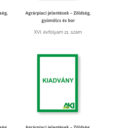
ség,
Agrárpiaci jelentések – Zöldség,
gyümölcs és bor
XVI. évfolyam 21. szám
ség,
Agrárpiaci jelentések – Zöldség,