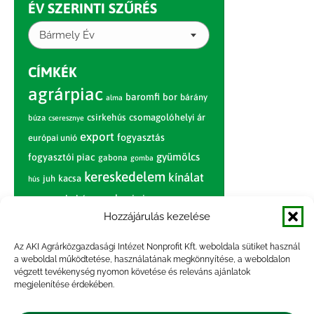
ÉV SZERINTI SZŰRÉS
Bármely Év
CÍMKÉK
agrárpiac
baromfi
bor
bárány
alma
csirkehús
csomagolóhelyi ár
búza
cseresznye
export
fogyasztás
európai unió
gyümölcs
fogyasztói piac
gabona
gomba
kereskedelem
kínálat
juh
kacsa
hús
nagybani piac
marhahús
körte
narancs
nemzetközi árinformációk
Hozzájárulás kezelése
piaci jelentés
piac
paradicsom
Az AKI Agrárközgazdasági Intézet Nonprofit Kft. weboldala sütiket használ
a weboldal működtetése, használatának megkönnyítése, a weboldalon
pulyka
pulykahús
sertés
sertéshús
végzett tevékenység nyomon követése és releváns ajánlatok
termelői
termelés
megjelenítése érdekében.
szarvasmarha
ár
világpiac
tojás
vágóbárány