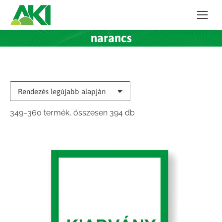
narancs
Sorted
349–360 termék, összesen 394 db
by
latest