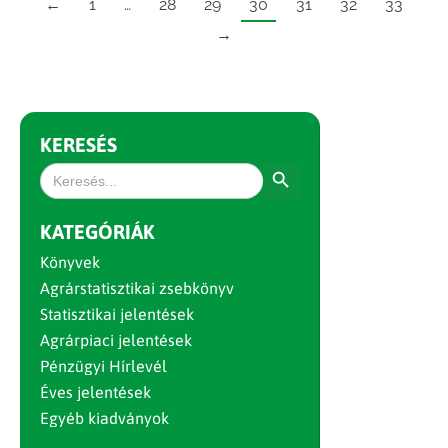
←
1
…
28
29
30
31
32
33
→
KERESÉS
Search Button
Search
for:
KATEGÓRIÁK
Könyvek
Agrárstatisztikai zsebkönyv
Statisztikai jelentések
Agrárpiaci jelentések
Pénzügyi Hírlevél
Éves jelentések
Egyéb kiadványok