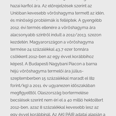
hazai karfiol ára. Az előrejelzések szerint az
Unióban kevesebb vöröshagyma termett az idén,
és minőségi problémák is felléptek. A gyengébb
2012. évi termés ellenére a vöröshagyma ára
alacsonyabb szintről indult a 2012/2013. szezon
kezdetén. Magyarországon a vöröshagyma
termése 24 százalékkal 43,7 ezer tonnára
csökkent 2012-ben az egy évvel korábbihoz
képest. A Budapesti Nagybani Piacon a barna
héjú vöröshagyma termelői ára július-
szeptemberben 15 százalékkal maradt el (82
forint/kg) a 2011. év ugyanezen időszakában
megfigyelttől. Olaszország bortermelése
becslések szerint nem éri el a 40 millió hektolitert
2012-ben, azaz 8 százalékkal kevesebb lesz az
egy évvel korábbinál. Az AKI PÁIR adatai alapján a