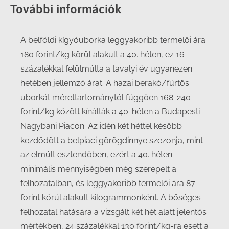
További információk
A belföldi kígyóuborka leggyakoribb termelői ára
180 forint/kg körül alakult a 40. héten, ez 16
százalékkal felülmúlta a tavalyi év ugyanezen
hetében jellemző árat. A hazai berakó/fürtös
uborkát mérettartománytól függően 168-240
forint/kg között kínálták a 40. héten a Budapesti
Nagybani Piacon. Az idén két héttel később
kezdődött a belpiaci görögdinnye szezonja, mint
az elmúlt esztendőben, ezért a 40. héten
minimális mennyiségben még szerepelt a
felhozatalban, és leggyakoribb termelői ára 87
forint körül alakult kilogrammonként. A bőséges
felhozatal hatására a vizsgált két hét alatt jelentős
mértékben, 24 százalékkal 130 forint/kg-ra esett a