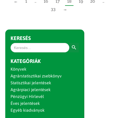
←
1
…
16
17
18
19
20
…
33
→
KERESÉS
Search Button
Search
for:
KATEGÓRIÁK
Könyvek
Agrárstatisztikai zsebkönyv
Statisztikai jelentések
Agrárpiaci jelentések
Pénzügyi Hírlevél
Éves jelentések
Egyéb kiadványok