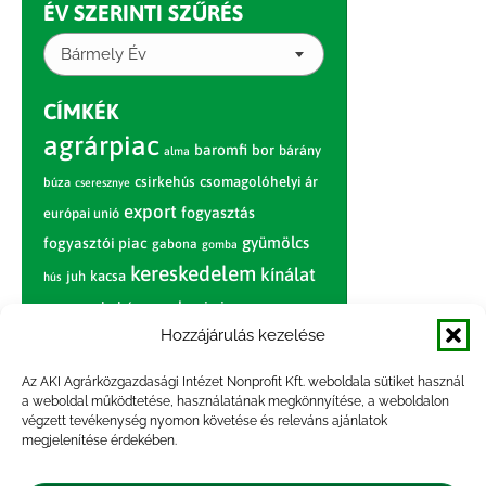
ÉV SZERINTI SZŰRÉS
Bármely Év
CÍMKÉK
agrárpiac
baromfi
bor
bárány
alma
csirkehús
csomagolóhelyi ár
búza
cseresznye
export
fogyasztás
európai unió
gyümölcs
fogyasztói piac
gabona
gomba
kereskedelem
kínálat
juh
kacsa
hús
nagybani piac
marhahús
körte
narancs
nemzetközi árinformációk
Hozzájárulás kezelése
piaci jelentés
piac
paradicsom
Az AKI Agrárközgazdasági Intézet Nonprofit Kft. weboldala sütiket használ
a weboldal működtetése, használatának megkönnyítése, a weboldalon
pulyka
pulykahús
sertés
sertéshús
végzett tevékenység nyomon követése és releváns ajánlatok
termelői
termelés
megjelenítése érdekében.
szarvasmarha
ár
világpiac
tojás
vágóbárány