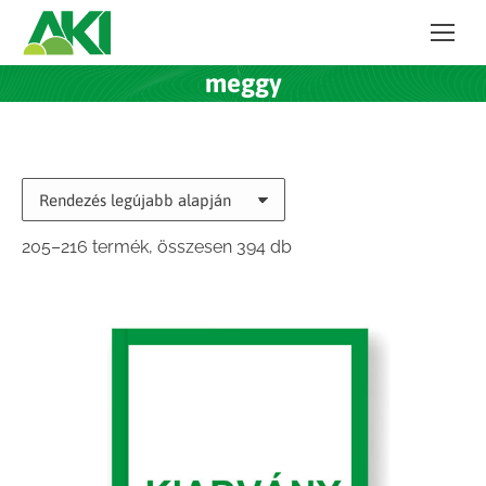
meggy
Sorted
205–216 termék, összesen 394 db
by
latest