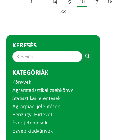
←
1
…
14
15
16
17
18
…
33
→
KERESÉS
Search Button
Search
for:
KATEGÓRIÁK
Könyvek
Agrárstatisztikai zsebkönyv
Statisztikai jelentések
Agrárpiaci jelentések
Pénzügyi Hírlevél
Éves jelentések
Egyéb kiadványok