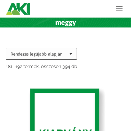
meggy
Sorted
181–192 termék, összesen 394 db
by
latest