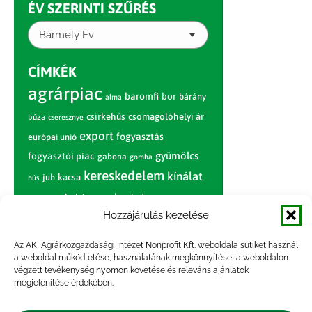
ÉV SZERINTI SZŰRÉS
Bármely Év
CÍMKÉK
agrárpiac
baromfi
bor
bárány
alma
csirkehús
csomagolóhelyi ár
búza
cseresznye
export
fogyasztás
európai unió
gyümölcs
fogyasztói piac
gabona
gomba
kereskedelem
kínálat
juh
kacsa
hús
nagybani piac
marhahús
körte
narancs
nemzetközi árinformációk
Hozzájárulás kezelése
piaci jelentés
piac
paradicsom
Az AKI Agrárközgazdasági Intézet Nonprofit Kft. weboldala sütiket használ
a weboldal működtetése, használatának megkönnyítése, a weboldalon
pulyka
pulykahús
sertés
sertéshús
végzett tevékenység nyomon követése és releváns ajánlatok
termelői
termelés
megjelenítése érdekében.
szarvasmarha
ár
világpiac
tojás
vágóbárány