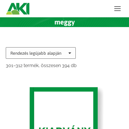
meggy
Sorted
301–312 termék, összesen 394 db
by
latest