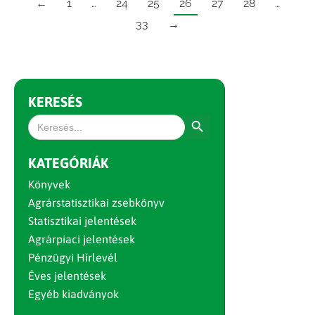
←
1
…
24
25
26
27
28
…
33
→
KERESÉS
Search Button
Search
for:
KATEGÓRIÁK
Könyvek
Agrárstatisztikai zsebkönyv
Statisztikai jelentések
Agrárpiaci jelentések
Pénzügyi Hírlevél
Éves jelentések
Egyéb kiadványok