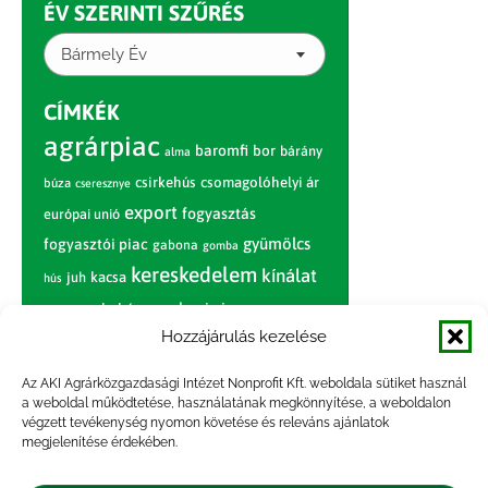
ÉV SZERINTI SZŰRÉS
Bármely Év
CÍMKÉK
agrárpiac
baromfi
bor
bárány
alma
csirkehús
csomagolóhelyi ár
búza
cseresznye
export
fogyasztás
európai unió
gyümölcs
fogyasztói piac
gabona
gomba
kereskedelem
kínálat
juh
kacsa
hús
nagybani piac
marhahús
körte
narancs
nemzetközi árinformációk
Hozzájárulás kezelése
piaci jelentés
piac
paradicsom
Az AKI Agrárközgazdasági Intézet Nonprofit Kft. weboldala sütiket használ
a weboldal működtetése, használatának megkönnyítése, a weboldalon
pulyka
pulykahús
sertés
sertéshús
végzett tevékenység nyomon követése és releváns ajánlatok
termelői
termelés
megjelenítése érdekében.
szarvasmarha
ár
világpiac
tojás
vágóbárány