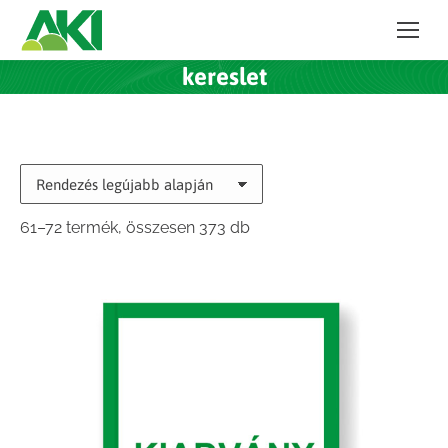
kereslet
Sorted
61–72 termék, összesen 373 db
by
latest