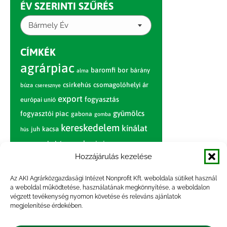
ÉV SZERINTI SZŰRÉS
Bármely Év
CÍMKÉK
agrárpiac
baromfi
bor
bárány
alma
csirkehús
csomagolóhelyi ár
búza
cseresznye
export
fogyasztás
európai unió
gyümölcs
fogyasztói piac
gabona
gomba
kereskedelem
kínálat
juh
kacsa
hús
nagybani piac
marhahús
körte
narancs
nemzetközi árinformációk
Hozzájárulás kezelése
piaci jelentés
piac
paradicsom
Az AKI Agrárközgazdasági Intézet Nonprofit Kft. weboldala sütiket használ
a weboldal működtetése, használatának megkönnyítése, a weboldalon
pulyka
pulykahús
sertés
sertéshús
végzett tevékenység nyomon követése és releváns ajánlatok
termelői
termelés
megjelenítése érdekében.
szarvasmarha
ár
világpiac
tojás
vágóbárány