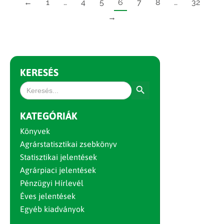
←
1
…
4
5
6
7
8
…
32
→
KERESÉS
Search Button
Search
for:
KATEGÓRIÁK
Könyvek
Agrárstatisztikai zsebkönyv
Statisztikai jelentések
Agrárpiaci jelentések
Pénzügyi Hírlevél
Éves jelentések
Egyéb kiadványok