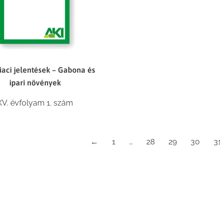
iaci jelentések – Gabona és
ipari növények
XV. évfolyam 1. szám
←
1
…
28
29
30
3