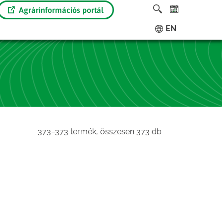
Agrárinformációs portál
EN
Sorted
373–373 termék, összesen 373 db
by
latest