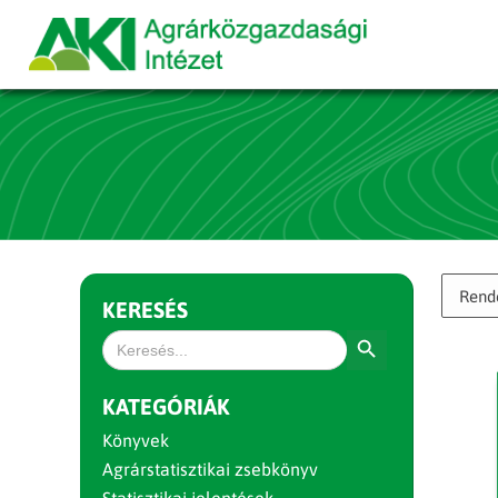
KERESÉS
Search Button
Search
for:
KATEGÓRIÁK
Könyvek
Agrárstatisztikai zsebkönyv