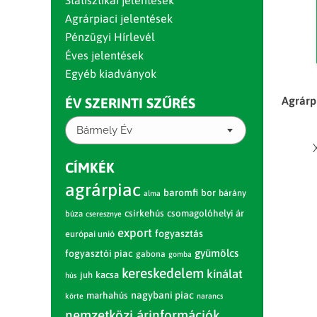
Statisztikai jelentések
Agrárpiaci jelentések
Pénzügyi Hírlevél
Éves jelentések
Egyéb kiadványok
Agrárp
ÉV SZERINTI SZŰRÉS
Bármely Év
CÍMKÉK
agrárpiac
baromfi
bor
bárány
alma
csirkehús
csomagolóhelyi ár
búza
cseresznye
export
fogyasztás
európai unió
gyümölcs
fogyasztói piac
gabona
gomba
kereskedelem
kínálat
juh
kacsa
hús
nagybani piac
marhahús
körte
narancs
nemzetközi árinformációk