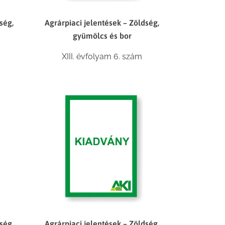
ség,
Agrárpiaci jelentések – Zöldség,
gyümölcs és bor
XIII. évfolyam 6. szám
ség,
Agrárpiaci jelentések – Zöldség,