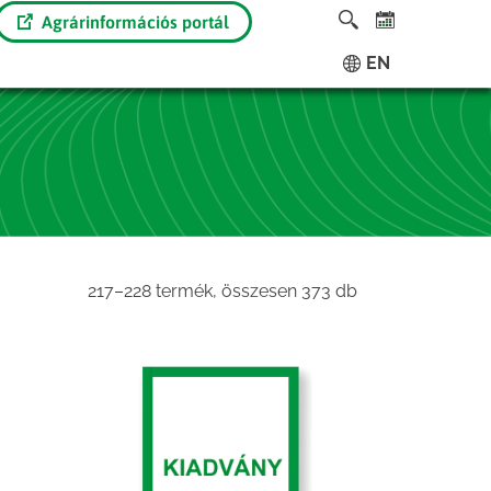
Agrárinformációs portál
EN
Sorted
217–228 termék, összesen 373 db
by
latest