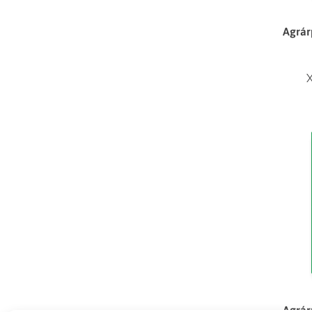
Agrár
X
Agrár