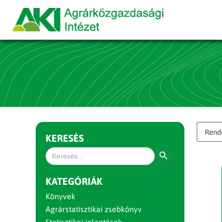
KERESÉS
Search Button
Search
for:
KATEGÓRIÁK
Könyvek
Agrárstatisztikai zsebkönyv