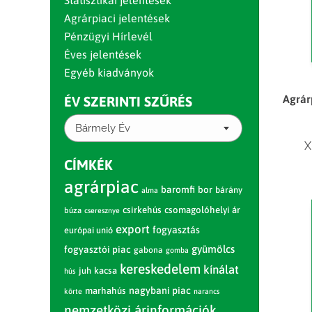
Statisztikai jelentések
Agrárpiaci jelentések
Pénzügyi Hírlevél
Éves jelentések
Egyéb kiadványok
Agrár
ÉV SZERINTI SZŰRÉS
Bármely Év
X
CÍMKÉK
agrárpiac
baromfi
bor
bárány
alma
csirkehús
csomagolóhelyi ár
búza
cseresznye
export
fogyasztás
európai unió
gyümölcs
fogyasztói piac
gabona
gomba
kereskedelem
kínálat
juh
kacsa
hús
nagybani piac
marhahús
körte
narancs
nemzetközi árinformációk