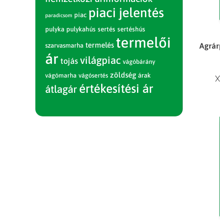
piaci jelentés
piac
paradicsom
pulyka
pulykahús
sertés
sertéshús
termelői
termelés
Agrár
szarvasmarha
ár
világpiac
tojás
vágóbárány
zöldség
vágómarha
vágósertés
árak
X
értékesítési ár
átlagár