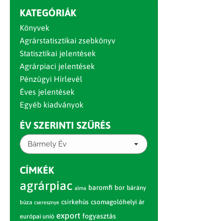
KATEGÓRIÁK
Könyvek
Agrárstatisztikai zsebkönyv
Statisztikai jelentések
Agrárpiaci jelentések
Pénzügyi Hírlevél
Éves jelentések
Egyéb kiadványok
ÉV SZERINTI SZŰRÉS
Bármely Év
CÍMKÉK
agrárpiac
baromfi
bor
bárány
alma
csirkehús
csomagolóhelyi ár
búza
cseresznye
export
fogyasztás
európai unió