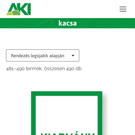
kacsa
Sorted
481–490 termék, összesen 490 db
by
latest