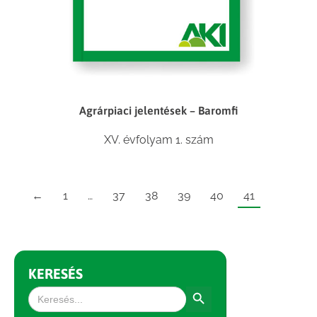
Agrárpiaci jelentések – Baromfi
XV. évfolyam 1. szám
←
1
…
37
38
39
40
41
KERESÉS
Search Button
Search
for: