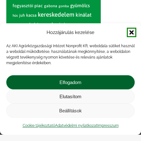
gyümölcs
fogyasztói piac
gabona
gomba
kereskedelem
kínálat
juh
kacsa
hús
nagybani piac
marhahús
körte
narancs
nemzetközi árinformációk
Hozzájárulás kezelése
piaci jelentés
piac
paradicsom
Az AKI Agrárközgazdasági Intézet Nonprofit Kft. weboldala sütiket használ
a weboldal működtetése, használatának megkönnyítése, a weboldalon
pulyka
pulykahús
sertés
sertéshús
végzett tevékenység nyomon követése és releváns ajánlatok
termelői
termelés
megjelenítése érdekében.
szarvasmarha
ár
világpiac
tojás
vágóbárány
zöldség
Elfogadom
vágómarha
vágósertés
árak
értékesítési ár
átlagár
Elutasítom
Beállítások
Impresszum
|
Kapcsolat
|
Jogi nyilatkozat
|
Közérdekű adatok
|
Adatvédelmi nyilatkozat
|
Cookie tájékoztató
Adatvédelmi nyilatkozat
Impresszum
Akadálymentesítési nyilatkozat
|
Cookie