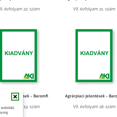
II. évfolyam 22. szám
VII. évfolyam 21. szám
piaci jelentések – Baromfi
Agrárpiaci jelentések – Bar
II. évfolyam 19. szám
VII. évfolyam 18. szám
a weboldal
nység