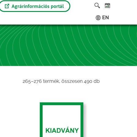
Agrárinformációs portál
EN
Sorted
265–276 termék, összesen 490 db
by
latest