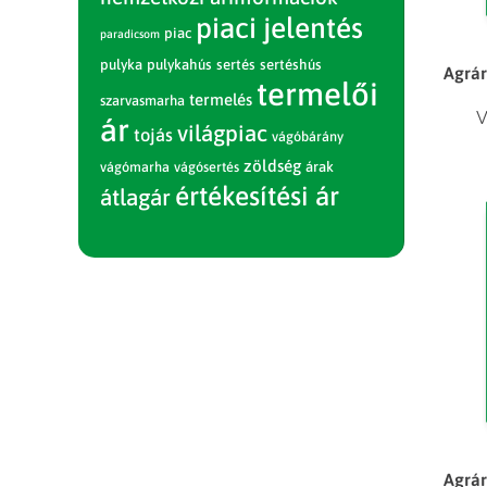
piaci jelentés
piac
paradicsom
pulyka
pulykahús
sertés
sertéshús
Agrár
termelői
termelés
szarvasmarha
V
ár
világpiac
tojás
vágóbárány
zöldség
vágómarha
vágósertés
árak
értékesítési ár
átlagár
Agrár