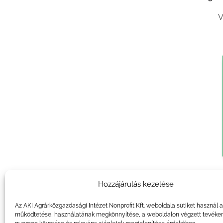
V
Agrár
Hozzájárulás kezelése
V
Az AKI Agrárközgazdasági Intézet Nonprofit Kft. weboldala sütiket használ 
működtetése, használatának megkönnyítése, a weboldalon végzett tevéke