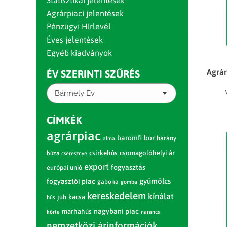
Statisztikai jelentések
Agrárpiaci jelentések
Pénzügyi Hírlevél
Éves jelentések
Egyéb kiadványok
Agrár
ÉV SZERINTI SZŰRÉS
Bármely Év
CÍMKÉK
agrárpiac
baromfi
bor
bárány
alma
csirkehús
csomagolóhelyi ár
búza
cseresznye
export
fogyasztás
európai unió
gyümölcs
fogyasztói piac
gabona
gomba
kereskedelem
kínálat
juh
kacsa
hús
nagybani piac
marhahús
körte
narancs
nemzetközi árinformációk