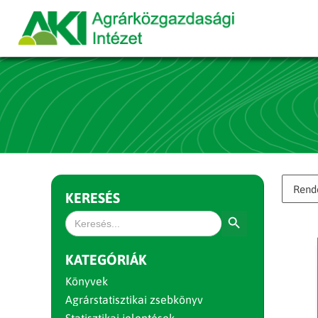
KERESÉS
Search Button
Search
for:
KATEGÓRIÁK
Könyvek
Agrárstatisztikai zsebkönyv