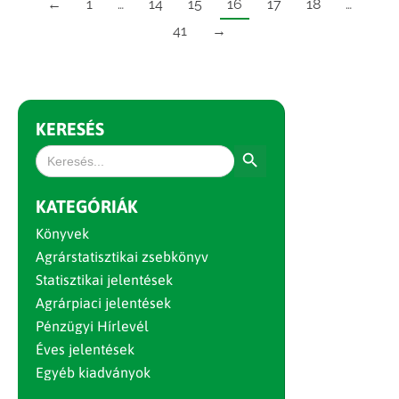
←
1
…
14
15
16
17
18
…
41
→
KERESÉS
Search Button
Search
for:
KATEGÓRIÁK
Könyvek
Agrárstatisztikai zsebkönyv
Statisztikai jelentések
Agrárpiaci jelentések
Pénzügyi Hírlevél
Éves jelentések
Egyéb kiadványok