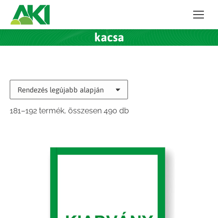
kacsa
Sorted
181–192 termék, összesen 490 db
by
latest