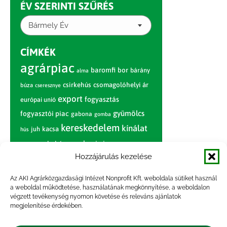
ÉV SZERINTI SZŰRÉS
Bármely Év
CÍMKÉK
agrárpiac
baromfi
bor
bárány
alma
csirkehús
csomagolóhelyi ár
búza
cseresznye
export
fogyasztás
európai unió
gyümölcs
fogyasztói piac
gabona
gomba
kereskedelem
kínálat
juh
kacsa
hús
nagybani piac
marhahús
körte
narancs
nemzetközi árinformációk
Hozzájárulás kezelése
piaci jelentés
piac
paradicsom
Az AKI Agrárközgazdasági Intézet Nonprofit Kft. weboldala sütiket használ
a weboldal működtetése, használatának megkönnyítése, a weboldalon
pulyka
pulykahús
sertés
sertéshús
végzett tevékenység nyomon követése és releváns ajánlatok
termelői
termelés
megjelenítése érdekében.
szarvasmarha
ár
világpiac
tojás
vágóbárány