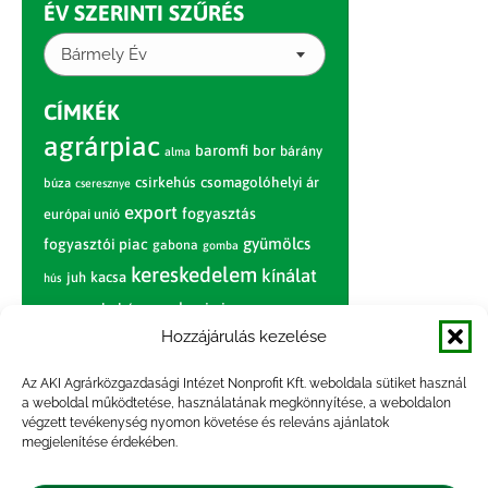
ÉV SZERINTI SZŰRÉS
Bármely Év
CÍMKÉK
agrárpiac
baromfi
bor
bárány
alma
csirkehús
csomagolóhelyi ár
búza
cseresznye
export
fogyasztás
európai unió
gyümölcs
fogyasztói piac
gabona
gomba
kereskedelem
kínálat
juh
kacsa
hús
nagybani piac
marhahús
körte
narancs
nemzetközi árinformációk
Hozzájárulás kezelése
piaci jelentés
piac
paradicsom
Az AKI Agrárközgazdasági Intézet Nonprofit Kft. weboldala sütiket használ
a weboldal működtetése, használatának megkönnyítése, a weboldalon
pulyka
pulykahús
sertés
sertéshús
végzett tevékenység nyomon követése és releváns ajánlatok
termelői
termelés
megjelenítése érdekében.
szarvasmarha
ár
világpiac
tojás
vágóbárány