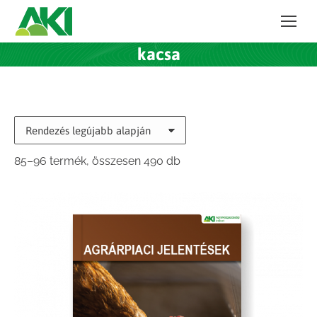
kacsa
Sorted
85–96 termék, összesen 490 db
by
latest