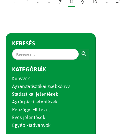
←
1
…
6
7
8
9
10
…
41
→
KERESÉS
Search Button
Search
for:
KATEGÓRIÁK
Könyvek
Agrárstatisztikai zsebkönyv
Statisztikai jelentések
Agrárpiaci jelentések
Pénzügyi Hírlevél
Éves jelentések
Egyéb kiadványok