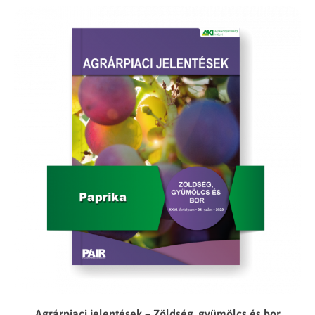
Agrárpiaci jelentések – Zöldség, gyümölcs és bor