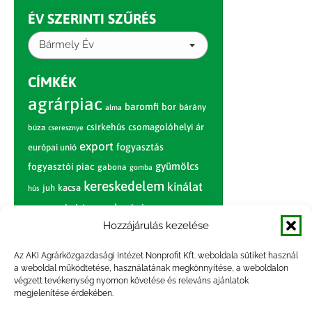
ÉV SZERINTI SZŰRÉS
Bármely Év
CÍMKÉK
agrárpiac
baromfi
bor
bárány
alma
csirkehús
csomagolóhelyi ár
búza
cseresznye
export
fogyasztás
európai unió
gyümölcs
fogyasztói piac
gabona
gomba
kereskedelem
kínálat
juh
kacsa
hús
nagybani piac
marhahús
körte
narancs
nemzetközi árinformációk
Hozzájárulás kezelése
piaci jelentés
piac
paradicsom
Az AKI Agrárközgazdasági Intézet Nonprofit Kft. weboldala sütiket használ
a weboldal működtetése, használatának megkönnyítése, a weboldalon
pulyka
pulykahús
sertés
sertéshús
végzett tevékenység nyomon követése és releváns ajánlatok
termelői
termelés
szarvasmarha
megjelenítése érdekében.