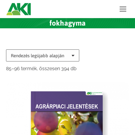
fokhagyma
Sorted
85–96 termék, összesen 394 db
by
latest