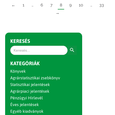
←
1
…
6
7
8
9
10
…
33
→
KERESÉS
Search Button
Search
for:
KATEGÓRIÁK
Könyvek
Agrárstatisztikai zsebkönyv
Statisztikai jelentések
Agrárpiaci jelentések
Pénzügyi Hírlevél
Éves jelentések
Egyéb kiadványok