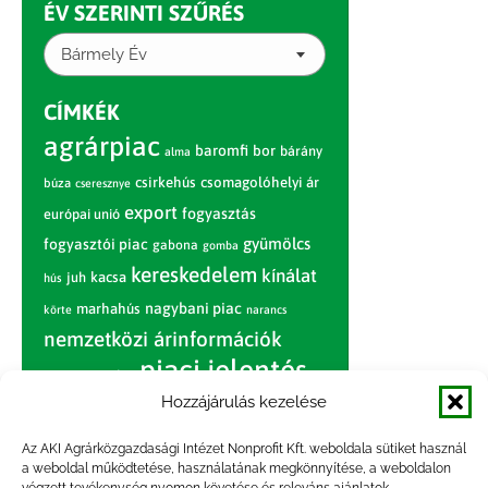
ÉV SZERINTI SZŰRÉS
Bármely Év
CÍMKÉK
agrárpiac
baromfi
bor
bárány
alma
csirkehús
csomagolóhelyi ár
búza
cseresznye
export
fogyasztás
európai unió
gyümölcs
fogyasztói piac
gabona
gomba
kereskedelem
kínálat
juh
kacsa
hús
nagybani piac
marhahús
körte
narancs
nemzetközi árinformációk
piaci jelentés
piac
paradicsom
Hozzájárulás kezelése
pulyka
pulykahús
sertés
sertéshús
termelői
termelés
szarvasmarha
Az AKI Agrárközgazdasági Intézet Nonprofit Kft. weboldala sütiket használ
ár
a weboldal működtetése, használatának megkönnyítése, a weboldalon
világpiac
tojás
vágóbárány