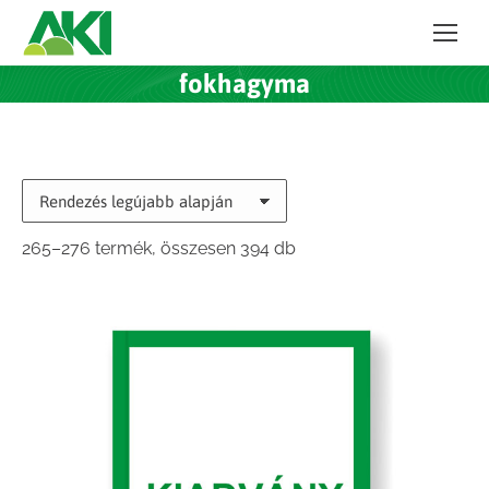
fokhagyma
Sorted
265–276 termék, összesen 394 db
by
latest