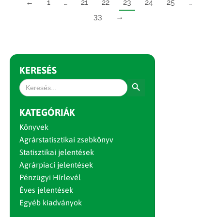
←
1
…
21
22
23
24
25
…
33
→
KERESÉS
Search Button
Search
for:
KATEGÓRIÁK
Könyvek
Agrárstatisztikai zsebkönyv
Statisztikai jelentések
Agrárpiaci jelentések
Pénzügyi Hírlevél
Éves jelentések
Egyéb kiadványok