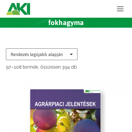
fokhagyma
Sorted
97–108 termék, összesen 394 db
by
latest