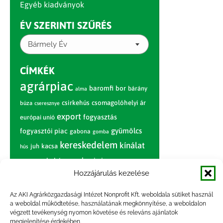
Egyéb kiadványok
ÉV SZERINTI SZŰRÉS
Bármely Év
CÍMKÉK
agrárpiac
baromfi
bor
bárány
alma
csirkehús
csomagolóhelyi ár
búza
cseresznye
export
fogyasztás
európai unió
gyümölcs
fogyasztói piac
gabona
gomba
kereskedelem
kínálat
juh
kacsa
hús
nagybani piac
marhahús
körte
narancs
Hozzájárulás kezelése
nemzetközi árinformációk
piaci jelentés
piac
paradicsom
Az AKI Agrárközgazdasági Intézet Nonprofit Kft. weboldala sütiket használ
a weboldal működtetése, használatának megkönnyítése, a weboldalon
pulyka
pulykahús
sertés
sertéshús
végzett tevékenység nyomon követése és releváns ajánlatok
termelői
termelés
megjelenítése érdekében.
szarvasmarha