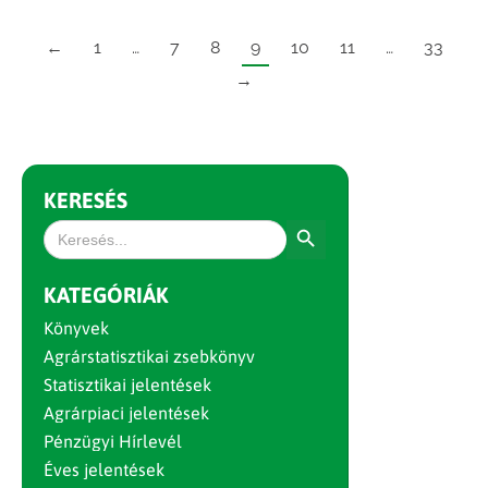
←
1
…
7
8
9
10
11
…
33
→
KERESÉS
Search Button
Search
for:
KATEGÓRIÁK
Könyvek
Agrárstatisztikai zsebkönyv
Statisztikai jelentések
Agrárpiaci jelentések
Pénzügyi Hírlevél
Éves jelentések