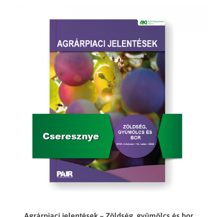
Agrárpiaci jelentések – Zöldség, gyümölcs és bor