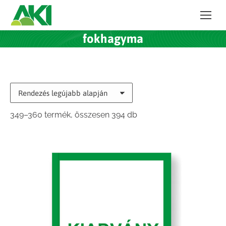
fokhagyma
Sorted
349–360 termék, összesen 394 db
by
latest