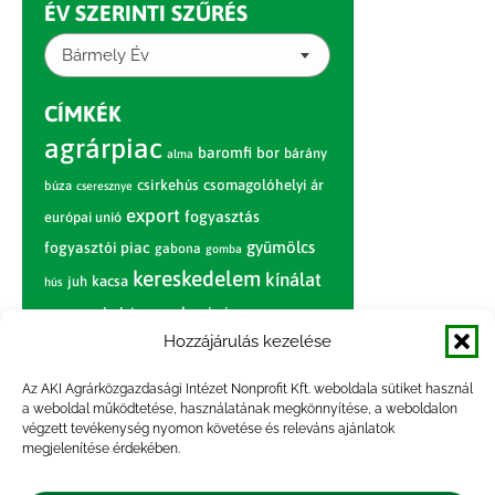
ÉV SZERINTI SZŰRÉS
Bármely Év
CÍMKÉK
agrárpiac
baromfi
bor
bárány
alma
csirkehús
csomagolóhelyi ár
búza
cseresznye
export
fogyasztás
európai unió
gyümölcs
fogyasztói piac
gabona
gomba
kereskedelem
kínálat
juh
kacsa
hús
nagybani piac
marhahús
körte
narancs
nemzetközi árinformációk
Hozzájárulás kezelése
piaci jelentés
piac
paradicsom
Az AKI Agrárközgazdasági Intézet Nonprofit Kft. weboldala sütiket használ
a weboldal működtetése, használatának megkönnyítése, a weboldalon
pulyka
pulykahús
sertés
sertéshús
végzett tevékenység nyomon követése és releváns ajánlatok
termelői
termelés
megjelenítése érdekében.
szarvasmarha
ár
világpiac
tojás
vágóbárány