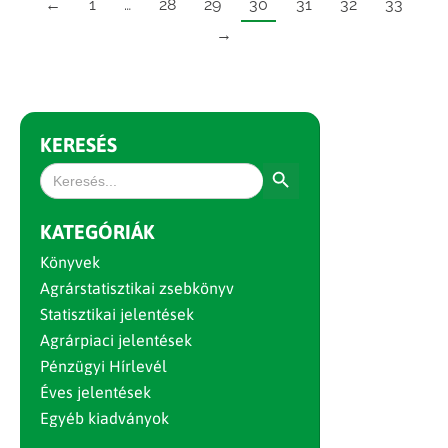
←
1
…
28
29
30
31
32
33
→
KERESÉS
Search Button
Search
for:
KATEGÓRIÁK
Könyvek
Agrárstatisztikai zsebkönyv
Statisztikai jelentések
Agrárpiaci jelentések
Pénzügyi Hírlevél
Éves jelentések
Egyéb kiadványok