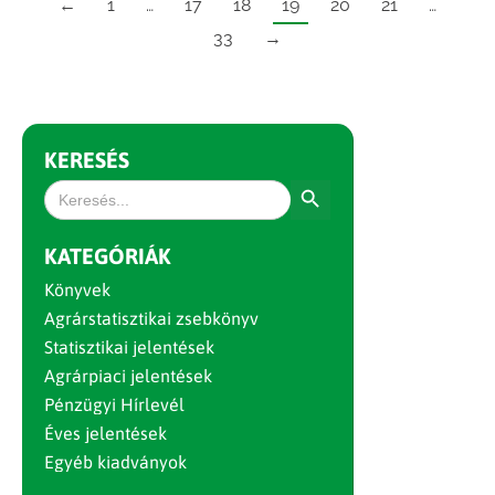
←
1
…
17
18
19
20
21
…
33
→
KERESÉS
Search Button
Search
for:
KATEGÓRIÁK
Könyvek
Agrárstatisztikai zsebkönyv
Statisztikai jelentések
Agrárpiaci jelentések
Pénzügyi Hírlevél
Éves jelentések
Egyéb kiadványok