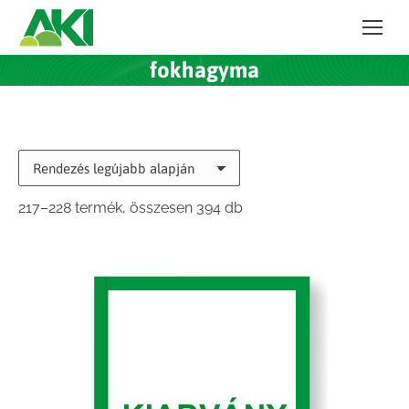
fokhagyma
Sorted
217–228 termék, összesen 394 db
by
latest