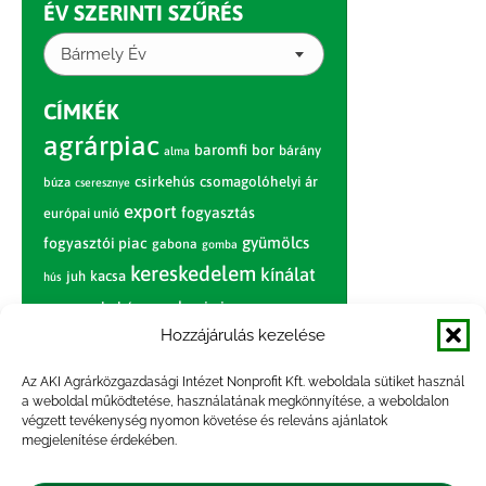
ÉV SZERINTI SZŰRÉS
Bármely Év
CÍMKÉK
agrárpiac
baromfi
bor
bárány
alma
csirkehús
csomagolóhelyi ár
búza
cseresznye
export
fogyasztás
európai unió
gyümölcs
fogyasztói piac
gabona
gomba
kereskedelem
kínálat
juh
kacsa
hús
nagybani piac
marhahús
körte
narancs
nemzetközi árinformációk
Hozzájárulás kezelése
piaci jelentés
piac
paradicsom
Az AKI Agrárközgazdasági Intézet Nonprofit Kft. weboldala sütiket használ
a weboldal működtetése, használatának megkönnyítése, a weboldalon
pulyka
pulykahús
sertés
sertéshús
végzett tevékenység nyomon követése és releváns ajánlatok
termelői
termelés
megjelenítése érdekében.
szarvasmarha
ár
világpiac
tojás
vágóbárány