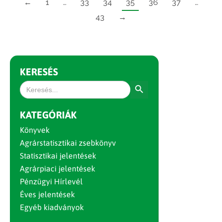
←
1
…
33
34
35
36
37
…
43
→
KERESÉS
Search Button
Search
for:
KATEGÓRIÁK
Könyvek
Agrárstatisztikai zsebkönyv
Statisztikai jelentések
Agrárpiaci jelentések
Pénzügyi Hírlevél
Éves jelentések
Egyéb kiadványok