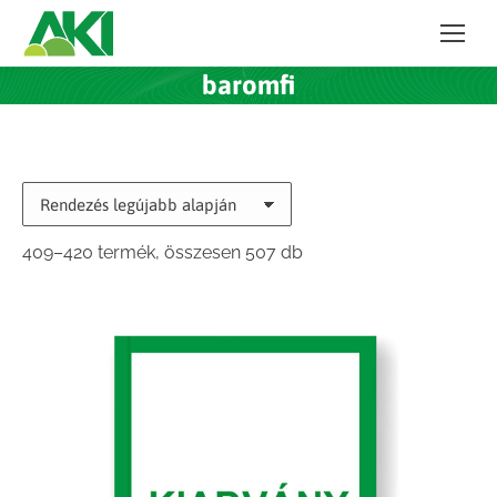
baromfi
Sorted
409–420 termék, összesen 507 db
by
latest