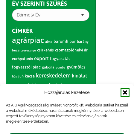
ÉV SZERINTI SZŰRÉS
Bármely Év
CÍMKÉK
agrárpiac
baromfi
bor
bárány
alma
csirkehús
csomagolóhelyi ár
búza
cseresznye
export
fogyasztás
európai unió
gyümölcs
fogyasztói piac
gabona
gomba
kereskedelem
kínálat
juh
kacsa
hús
nagybani piac
marhahús
körte
narancs
nemzetközi árinformációk
Hozzájárulás kezelése
piaci jelentés
piac
paradicsom
Az AKI Agrárközgazdasági Intézet Nonprofit Kft. weboldala sütiket használ
a weboldal működtetése, használatának megkönnyítése, a weboldalon
pulyka
pulykahús
sertés
sertéshús
végzett tevékenység nyomon követése és releváns ajánlatok
termelői
termelés
megjelenítése érdekében.
szarvasmarha
ár
világpiac
tojás
vágóbárány