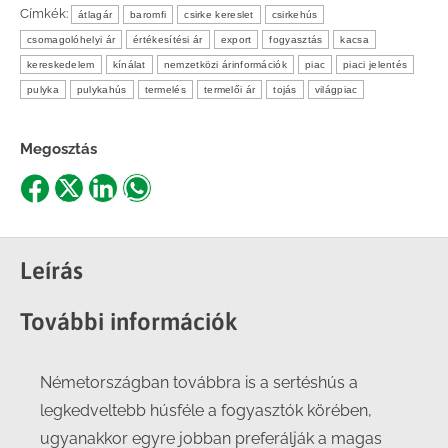
Címkék:
átlagár
baromfi
csirke kereslet
csirkehús
csomagolóhelyi ár
értékesítési ár
export
fogyasztás
kacsa
kereskedelem
kínálat
nemzetközi árinformációk
piac
piaci jelentés
pulyka
pulykahús
termelés
termelői ár
tojás
világpiac
Megosztás
Share
Share
Share
Share
on
on
on
on
Facebook
X
LinkedIn
WhatsApp
Leírás
További információk
Németországban továbbra is a sertéshús a
legkedveltebb húsféle a fogyasztók körében,
ugyanakkor egyre jobban preferálják a magas