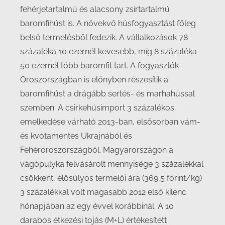
fehérjetartalmú és alacsony zsírtartalmú
baromfihúst is. A növekvő húsfogyasztást főleg
belső termelésből fedezik. A vállalkozások 78
százaléka 10 ezernél kevesebb, míg 8 százaléka
50 ezernél több baromfit tart. A fogyasztók
Oroszországban is előnyben részesítik a
baromfihúst a drágább sertés- és marhahússal
szemben. A csirkehúsimport 3 százalékos
emelkedése várható 2013-ban, elsősorban vám-
és kvótamentes Ukrajnából és
Fehéroroszországból. Magyarországon a
vágópulyka felvásárolt mennyisége 3 százalékkal
csökkent, élősúlyos termelői ára (369,5 forint/kg)
3 százalékkal volt magasabb 2012 első kilenc
hónapjában az egy évvel korábbinál. A 10
darabos étkezési tojás (M+L) értékesített