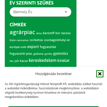
ÉV SZERINTI SZŰRÉS
Bármely Év
CÍMKÉK
agrárpiac
baromfi
bor
bárány
alma
csirkehús
csomagolóhelyi ár
búza
cseresznye
export
fogyasztás
európai unió
gyümölcs
fogyasztói piac
gabona
gomba
kereskedelem
kínálat
juh
kacsa
hús
nagybani piac
marhahús
körte
narancs
nemzetközi árinformációk
Hozzájárulás kezelése
piaci jelentés
piac
paradicsom
Az AKI Agrárközgazdasági Intézet Nonprofit Kft. weboldala sütiket használ
a weboldal működtetése, használatának megkönnyítése, a weboldalon
pulyka
pulykahús
sertés
sertéshús
végzett tevékenység nyomon követése és releváns ajánlatok
termelői
termelés
megjelenítése érdekében.
szarvasmarha
ár
világpiac
tojás
vágóbárány