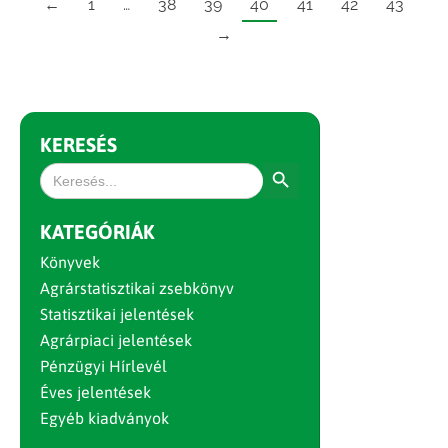
←
1
…
38
39
40
41
42
43
→
KERESÉS
Search Button
Search
for:
KATEGÓRIÁK
Könyvek
Agrárstatisztikai zsebkönyv
Statisztikai jelentések
Agrárpiaci jelentések
Pénzügyi Hírlevél
Éves jelentések
Egyéb kiadványok