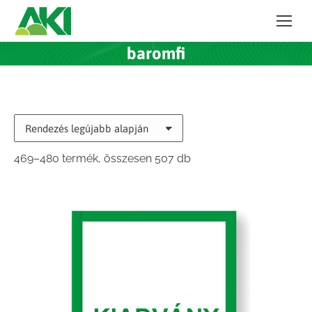
baromfi
Sorted
469–480 termék, összesen 507 db
by
latest