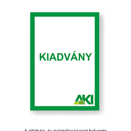
A zöldség- és gyümölcságazat helyzete