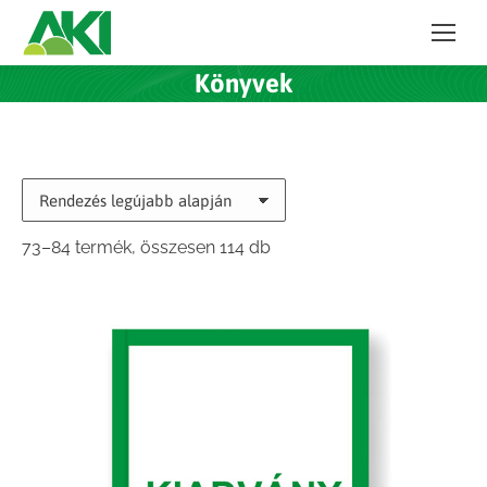
Könyvek
Sorted
73–84 termék, összesen 114 db
by
latest