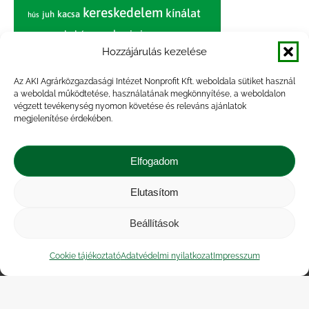
kereskedelem
kínálat
juh
kacsa
hús
nagybani piac
marhahús
körte
narancs
nemzetközi árinformációk
Hozzájárulás kezelése
piaci jelentés
piac
paradicsom
Az AKI Agrárközgazdasági Intézet Nonprofit Kft. weboldala sütiket használ
a weboldal működtetése, használatának megkönnyítése, a weboldalon
pulyka
pulykahús
sertés
sertéshús
végzett tevékenység nyomon követése és releváns ajánlatok
termelői
termelés
megjelenítése érdekében.
szarvasmarha
ár
világpiac
tojás
vágóbárány
zöldség
Elfogadom
vágómarha
vágósertés
árak
értékesítési ár
átlagár
Elutasítom
Beállítások
Impresszum
|
Kapcsolat
|
Jogi nyilatkozat
|
Közérdekű adatok
|
Adatvédelmi nyilatkozat
|
Cookie tájékoztató
Adatvédelmi nyilatkozat
Impresszum
Akadálymentesítési nyilatkozat
|
Cookie
tájékoztató