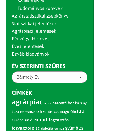
Szakkönyvek
Tudományos könyvek
Agrárstatisztikai zsebkönyv
Statisztikai jelentések
Agrárpiaci jelentések
Pénzügyi Hírlevél
Éves jelentések
Egyéb kiadványok
ÉV SZERINTI SZŰRÉS
Bármely Év
CÍMKÉK
agrárpiac
baromfi
bor
bárány
alma
csirkehús
csomagolóhelyi ár
búza
cseresznye
export
fogyasztás
európai unió
gyümölcs
fogyasztói piac
gabona
gomba