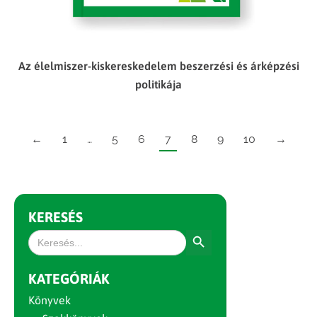
Az élelmiszer-kiskereskedelem beszerzési és árképzési
politikája
←
1
…
5
6
7
8
9
10
→
KERESÉS
Search Button
Search
for:
KATEGÓRIÁK
Könyvek