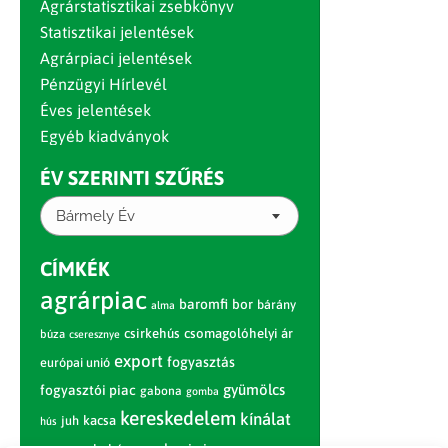
Agrárstatisztikai zsebkönyv
Statisztikai jelentések
Agrárpiaci jelentések
Pénzügyi Hírlevél
Éves jelentések
Egyéb kiadványok
ÉV SZERINTI SZŰRÉS
Bármely Év
CÍMKÉK
agrárpiac
baromfi
bor
bárány
alma
csirkehús
csomagolóhelyi ár
búza
cseresznye
export
fogyasztás
európai unió
gyümölcs
fogyasztói piac
gabona
gomba
kereskedelem
kínálat
juh
kacsa
hús