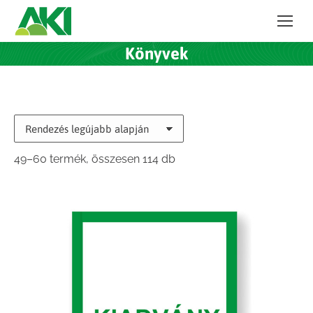
Könyvek
Sorted
49–60 termék, összesen 114 db
by
latest