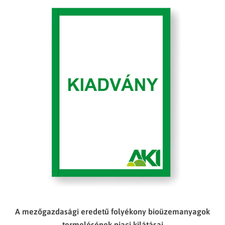
A mezőgazdasági eredetű folyékony bioüzemanyagok
termelésének piaci kilátásai