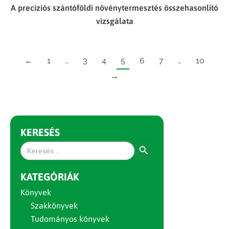
A precíziós szántóföldi növénytermesztés összehasonlító
vizsgálata
←
1
…
3
4
5
6
7
…
10
→
KERESÉS
Search Button
Search
for:
KATEGÓRIÁK
Könyvek
Szakkönyvek
Tudományos könyvek