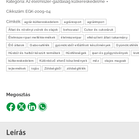
Kategória:
Az élelmiszer-gazdaság külkereskedelme
Cikkszám:
EGK-2009-04
Címkék:
agrár-külkereskedelem
agrárexport
agrárimport
Állati és növényi zsírok és olajok
behozatal
Cukor és cukoráruk
Élelmiszer-ipari melléktermékek
élelmiszeripar
elkészített állati takarmány
Élő állatok
Gabonafélék
gyümölcsből előállított készítmények
Gyümölcsfélék
Húsból és halból készült termékek
Húsféleségek
ipari és gyógynövények
kivi
külkereskedelem
Különböző ehető készítmények
méz
olajos magvak
tejtermékek
tojás
Zöldségből
zöldségfélék
Megosztás
Share
Share
Share
Share
on
on
on
on
Facebook
X
LinkedIn
WhatsApp
Leírás