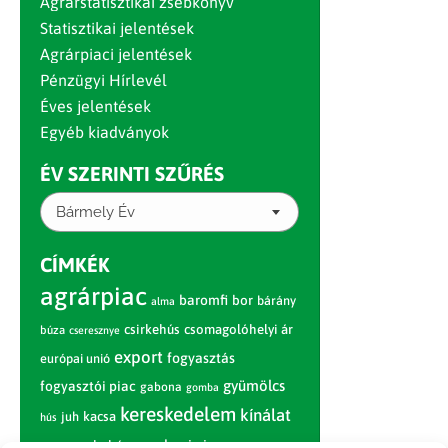
Agrárstatisztikai zsebkönyv
Statisztikai jelentések
Agrárpiaci jelentések
Pénzügyi Hírlevél
Éves jelentések
Egyéb kiadványok
ÉV SZERINTI SZŰRÉS
Bármely Év
CÍMKÉK
agrárpiac
baromfi
bor
bárány
alma
csirkehús
csomagolóhelyi ár
búza
cseresznye
export
fogyasztás
európai unió
gyümölcs
fogyasztói piac
gabona
gomba
kereskedelem
kínálat
juh
kacsa
hús
nagybani piac
marhahús
körte
narancs