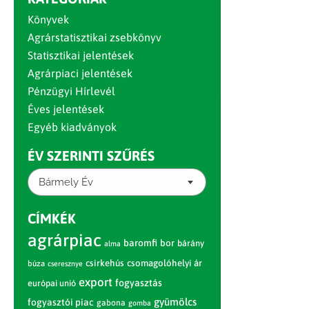
Könyvek
Agrárstatisztikai zsebkönyv
Statisztikai jelentések
Agrárpiaci jelentések
Pénzügyi Hírlevél
Éves jelentések
Egyéb kiadványok
ÉV SZERINTI SZŰRÉS
Bármely Év
CÍMKÉK
agrárpiac
baromfi
bor
bárány
alma
csirkehús
csomagolóhelyi ár
búza
cseresznye
export
fogyasztás
európai unió
gyümölcs
fogyasztói piac
gabona
gomba