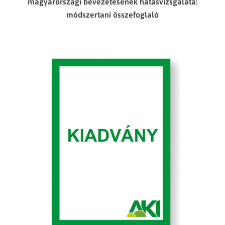
magyarországi bevezetésének hatásvizsgálata:
módszertani összefoglaló