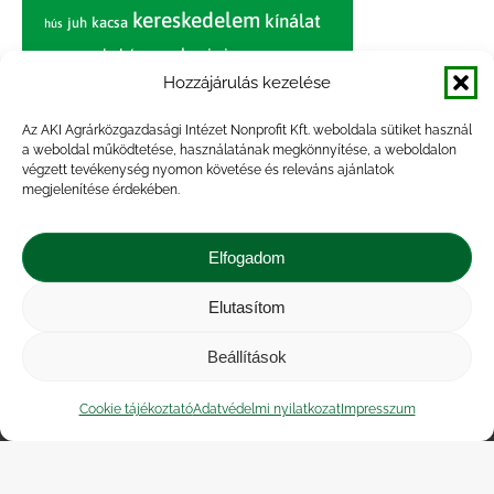
kereskedelem
kínálat
juh
kacsa
hús
nagybani piac
marhahús
körte
narancs
nemzetközi árinformációk
Hozzájárulás kezelése
piaci jelentés
piac
paradicsom
Az AKI Agrárközgazdasági Intézet Nonprofit Kft. weboldala sütiket használ
a weboldal működtetése, használatának megkönnyítése, a weboldalon
pulyka
pulykahús
sertés
sertéshús
végzett tevékenység nyomon követése és releváns ajánlatok
termelői
termelés
megjelenítése érdekében.
szarvasmarha
ár
világpiac
tojás
vágóbárány
zöldség
Elfogadom
vágómarha
vágósertés
árak
értékesítési ár
átlagár
Elutasítom
Beállítások
Impresszum
|
Kapcsolat
|
Jogi nyilatkozat
|
Közérdekű adatok
|
Adatvédelmi nyilatkozat
|
Cookie tájékoztató
Adatvédelmi nyilatkozat
Impresszum
Akadálymentesítési nyilatkozat
|
Cookie
tájékoztató