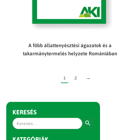
A főbb állattenyésztési ágazatok és a
takarmánytermelés helyzete Romániában
1
2
→
KERESÉS
Search Button
Search
for:
KATEGÓRIÁK