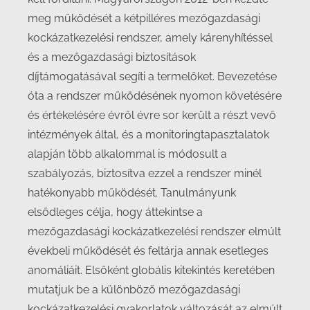
meg működését a kétpilléres mezőgazdasági
kockázatkezelési rendszer, amely kárenyhítéssel
és a mezőgazdasági biztosítások
díjtámogatásával segíti a termelőket. Bevezetése
óta a rendszer működésének nyomon követésére
és értékelésére évről évre sor került a részt vevő
intézmények által, és a monitoringtapasztalatok
alapján több alkalommal is módosult a
szabályozás, biztosítva ezzel a rendszer minél
hatékonyabb működését. Tanulmányunk
elsődleges célja, hogy áttekintse a
mezőgazdasági kockázatkezelési rendszer elmúlt
évekbeli működését és feltárja annak esetleges
anomáliáit. Elsőként globális kitekintés keretében
mutatjuk be a különböző mezőgazdasági
kockázatkezelési gyakorlatok változását az elmúlt