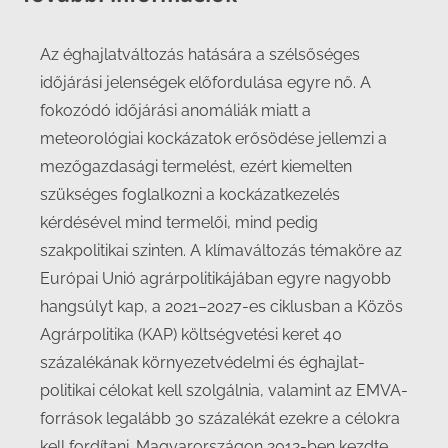
Az éghajlatváltozás hatására a szélsőséges
időjárási jelenségek előfordulása egyre nő. A
fokozódó időjárási anomáliák miatt a
meteorológiai kockázatok erősödése jellemzi a
mezőgazdasági termelést, ezért kiemelten
szükséges foglalkozni a kockázatkezelés
kérdésével mind termelői, mind pedig
szakpolitikai szinten. A klímaváltozás témaköre az
Európai Unió agrárpolitikájában egyre nagyobb
hangsúlyt kap, a 2021–2027-es ciklusban a Közös
Agrárpolitika (KAP) költségvetési keret 40
százalékának környezetvédelmi és éghajlat-
politikai célokat kell szolgálnia, valamint az EMVA-
források legalább 30 százalékát ezekre a célokra
kell fordítani. Magyarországon 2012-ben kezdte