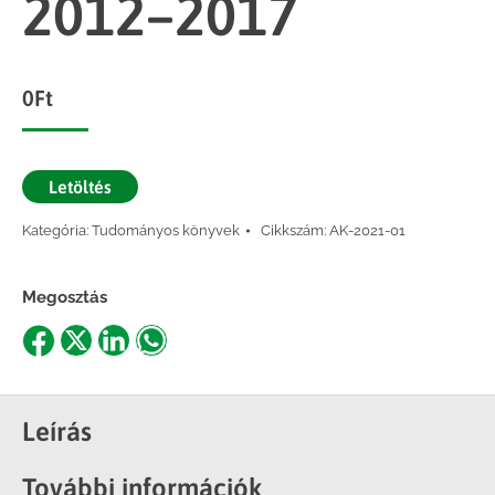
2012–2017
0
Ft
Letöltés
Kategória:
Tudományos könyvek
Cikkszám:
AK-2021-01
Megosztás
Share
Share
Share
Share
on
on
on
on
Facebook
X
LinkedIn
WhatsApp
Leírás
További információk