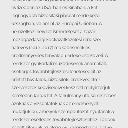
évtizedben az USA-ban és Kínában, a két
legnagyobb biztosítási piaccal rendelkező
országban, valamint az Európai Unióban. A
nemzetközi helyzet ismertetését a hazai
mezőgazdasági kockázatkezelési rendszer
hatéves (2012–2017) működésének és
eredményeinek tényalapú értékelése követi. A
rendszer gyakorlati működésének anomáliáit,
esetleges továbbfejlesztési lehetőségeit az
érintett hivatalok, biztosítók, érdekvédelmi
szervezetek képviselőivel készített mélyinterjúk
keretében tártuk fel. A tanulmány utolsó részében
azoknak a vizsgálatoknak az eredményeit
mutatjuk be, amelyek szempontokat nyújtanak a
rendszer esetleges továbbfejlesztéséhez. Többek
között kitérünk az előző évi károsodáson, illetve