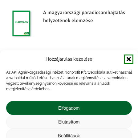
A magyarországi paradicsomhajtatás
helyzetének elemzése
Az Európai Uniós és a nemzeti
Hozzájárulás kezelése
élelmiszer-minőségrendszerek és
védjegyek helyzete Magyarországon
Az AKI Agrárközgazdasági Intézet Nonprofit Kft. weboldala sütiket használ
a weboldal működtetése, használatának megkönnyítése, a weboldalon
végzett tevékenység nyomon követése és releváns ajánlatok
megjelenítése érdekében.
Innováció a magyar agrár- és
vidékfejlesztésben
Elfogadom
Elutasítom
Beállítások