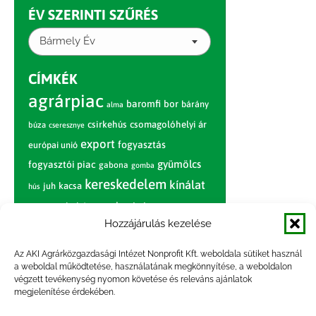
ÉV SZERINTI SZŰRÉS
Bármely Év
CÍMKÉK
agrárpiac
baromfi
bor
bárány
alma
csirkehús
csomagolóhelyi ár
búza
cseresznye
export
fogyasztás
európai unió
gyümölcs
fogyasztói piac
gabona
gomba
kereskedelem
kínálat
juh
kacsa
hús
nagybani piac
marhahús
körte
narancs
Hozzájárulás kezelése
nemzetközi árinformációk
piaci jelentés
piac
paradicsom
Az AKI Agrárközgazdasági Intézet Nonprofit Kft. weboldala sütiket használ
a weboldal működtetése, használatának megkönnyítése, a weboldalon
pulyka
pulykahús
sertés
sertéshús
végzett tevékenység nyomon követése és releváns ajánlatok
termelői
termelés
megjelenítése érdekében.
szarvasmarha
ár
világpiac
tojás