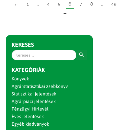
←
1
…
4
5
6
7
8
…
49
→
KERESÉS
Search Button
Search
for:
KATEGÓRIÁK
Könyvek
Agrárstatisztikai zsebkönyv
Statisztikai jelentések
Agrárpiaci jelentések
Pénzügyi Hírlevél
Éves jelentések
Egyéb kiadványok