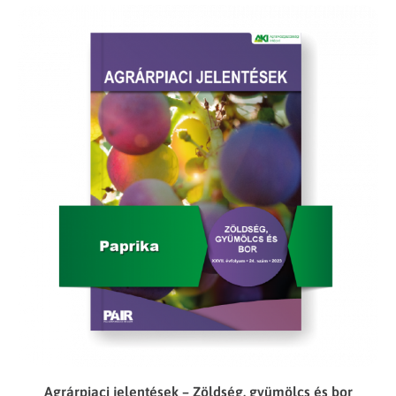
Agrárpiaci jelentések – Zöldség, gyümölcs és bor