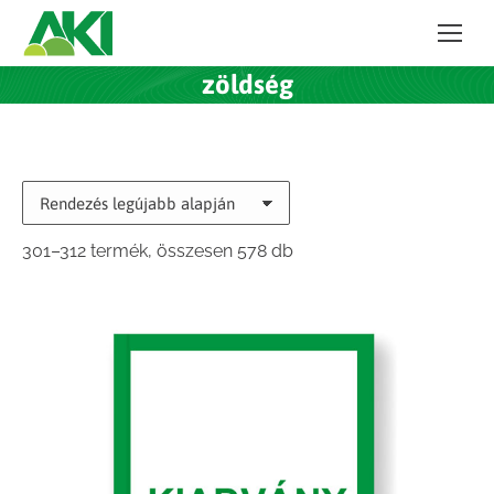
zöldség
Sorted
301–312 termék, összesen 578 db
by
latest