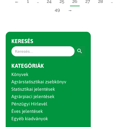
←
1
…
24
25
26
27
28
…
49
→
KERESÉS
Search Button
Search
for:
KATEGÓRIÁK
Könyvek
Agrárstatisztikai zsebkönyv
Statisztikai jelentések
Agrárpiaci jelentések
Pénzügyi Hírlevél
Éves jelentések
Egyéb kiadványok