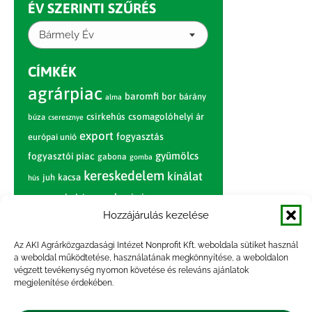
ÉV SZERINTI SZŰRÉS
Bármely Év
CÍMKÉK
agrárpiac
baromfi
bor
bárány
alma
csirkehús
csomagolóhelyi ár
búza
cseresznye
export
fogyasztás
európai unió
gyümölcs
fogyasztói piac
gabona
gomba
kereskedelem
kínálat
juh
kacsa
hús
nagybani piac
marhahús
körte
narancs
nemzetközi árinformációk
Hozzájárulás kezelése
piaci jelentés
piac
paradicsom
Az AKI Agrárközgazdasági Intézet Nonprofit Kft. weboldala sütiket használ
a weboldal működtetése, használatának megkönnyítése, a weboldalon
pulyka
pulykahús
sertés
sertéshús
végzett tevékenység nyomon követése és releváns ajánlatok
termelői
termelés
megjelenítése érdekében.
szarvasmarha
ár
világpiac
tojás
vágóbárány