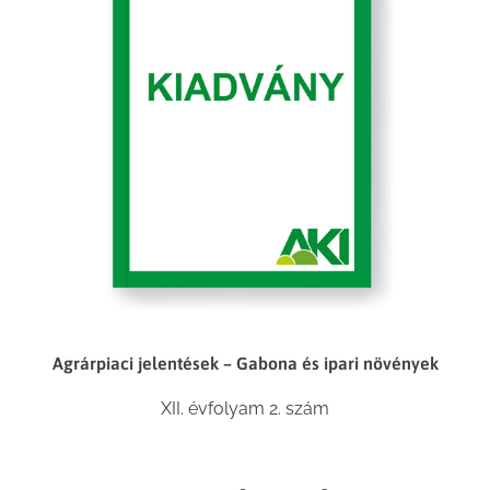
Agrárpiaci jelentések – Gabona és ipari növények
XII. évfolyam 2. szám