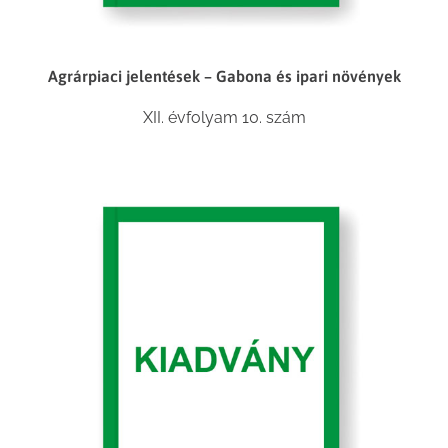
Agrárpiaci jelentések – Gabona és ipari növények
XII. évfolyam 10. szám