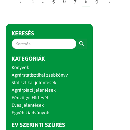
←
1
…
5
6
7
8
9
→
KERESÉS
Search Button
Search
for:
KATEGÓRIÁK
Könyvek
Agrárstatisztikai zsebkönyv
Statisztikai jelentések
Agrárpiaci jelentések
Pénzügyi Hírlevél
Éves jelentések
Egyéb kiadványok
ÉV SZERINTI SZŰRÉS