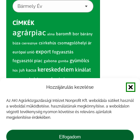
Bármely Év
CÍMKÉK
agrárpiac
baromfi
bor
bárány
alma
csirkehús
csomagolóhelyi ár
búza
cseresznye
export
fogyasztás
európai unió
gyümölcs
fogyasztói piac
gabona
gomba
kereskedelem
kínálat
juh
kacsa
hús
nagybani piac
marhahús
körte
narancs
nemzetközi árinformációk
Hozzájárulás kezelése
piaci jelentés
piac
paradicsom
Az AKI Agrárközgazdasági Intézet Nonprofit Kft. weboldala sütiket használ
a weboldal működtetése, használatának megkönnyítése, a weboldalon
pulyka
pulykahús
sertés
sertéshús
végzett tevékenység nyomon követése és releváns ajánlatok
termelői
termelés
megjelenítése érdekében.
szarvasmarha
ár
világpiac
tojás
vágóbárány
zöldség
Elfogadom
vágómarha
vágósertés
árak