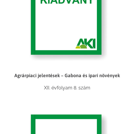
Agrárpiaci jelentések – Gabona és ipari növények
XII. évfolyam 8. szám