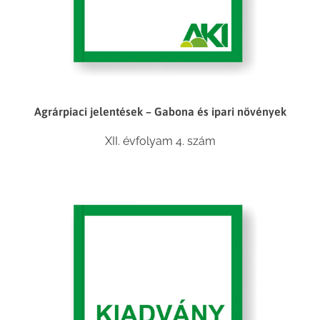
Agrárpiaci jelentések – Gabona és ipari növények
XII. évfolyam 4. szám